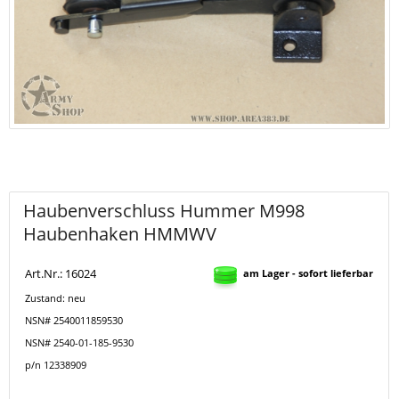
Haubenverschluss Hummer M998
Haubenhaken HMMWV
Art.Nr.: 16024
am Lager - sofort lieferbar
Zustand: neu
NSN# 2540011859530
NSN# 2540-01-185-9530
p/n 12338909