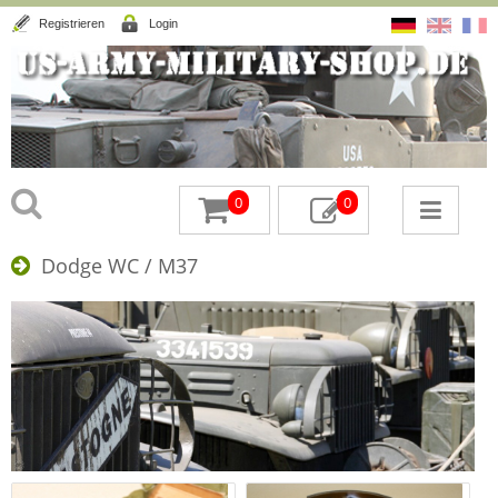
Registrieren
Login
0
0
Dodge WC / M37