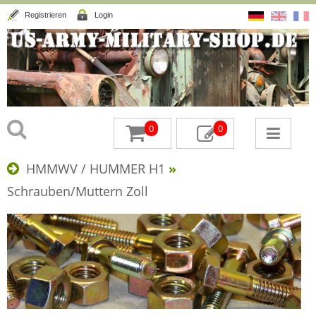
Registrieren
Login
0
0
HMMWV / HUMMER H1
»
Schrauben/Muttern Zoll