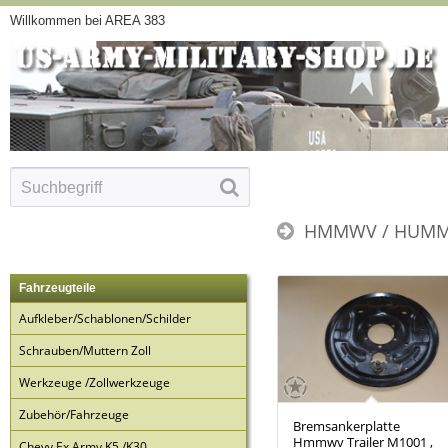
Willkommen bei AREA 383
HMMWV / HUMM
Fahrzeugteile
Aufkleber/Schablonen/Schilder
Schrauben/Muttern Zoll
Werkzeuge /Zollwerkzeuge
Zubehör/Fahrzeuge
Bremsankerplatte
Hmmwv Trailer M1001 ,
Chevy Ex Army K5 /K30