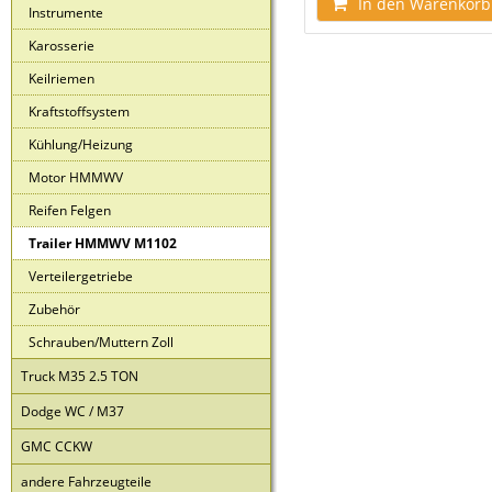
In den Warenkorb
Instrumente
Karosserie
Keilriemen
Kraftstoffsystem
Kühlung/Heizung
Motor HMMWV
Reifen Felgen
Trailer HMMWV M1102
Verteilergetriebe
Zubehör
Schrauben/Muttern Zoll
Truck M35 2.5 TON
Dodge WC / M37
GMC CCKW
andere Fahrzeugteile