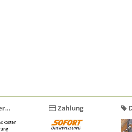
r...
Zahlung
D
ndkosten
rung