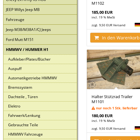
M1102
JEEP Willys Jeep MB
185,00 EUR
incl. 19 % MwSt
Fahrzeuge
zzgl. 9,50 EUR Versand
Jeep M38/M38A1/CJ Jeeps
In den Warenkorb
Ford Mutt M151
HMMWV / HUMMER H1
Aufkleber/Plates/Bücher
Auspuff
Automatikgetriebe HMMWV
Bremssystem
Halter Stützrad Trailer
Dachteile , Türen
M1101
Elektro
nur noch 1 Stk. lieferbar
Fahrwerk/Lenkung
180,00 EUR
incl. 19 % MwSt
Gebrauchte Teile
zzgl. 9,50 EUR Versand
HMMWV Fahrzeuge