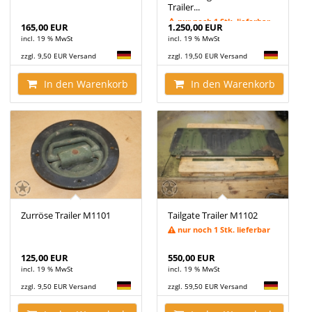
Trailer...
nur noch 1 Stk. lieferbar
165,00 EUR
1.250,00 EUR
incl. 19 % MwSt
incl. 19 % MwSt
zzgl. 9,50 EUR Versand
zzgl. 19,50 EUR Versand
In den Warenkorb
In den Warenkorb
Zurröse Trailer M1101
Tailgate Trailer M1102
nur noch 1 Stk. lieferbar
125,00 EUR
550,00 EUR
incl. 19 % MwSt
incl. 19 % MwSt
zzgl. 9,50 EUR Versand
zzgl. 59,50 EUR Versand