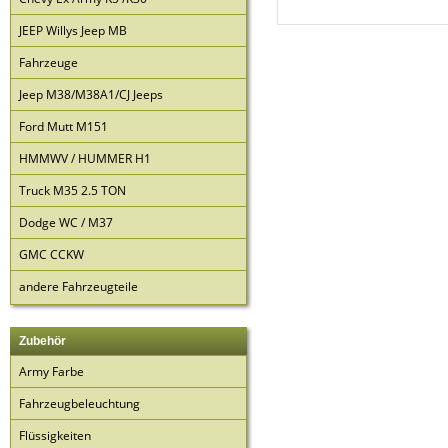
JEEP Willys Jeep MB
Fahrzeuge
Jeep M38/M38A1/CJ Jeeps
Ford Mutt M151
HMMWV / HUMMER H1
Truck M35 2.5 TON
Dodge WC / M37
GMC CCKW
andere Fahrzeugteile
Zubehör
Army Farbe
Fahrzeugbeleuchtung
Flüssigkeiten