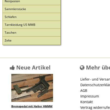
Restposten
Sammlerstücke
Schlafen
Tarnkleidung US MMB
Taschen
Zelte
Neue Artikel
Mehr übe
Liefer- und Versa
Datenschutzerklä
AGB
Impressum
Kontakt
Bremspedal mit Halter HMMW
Vertrag widerruf