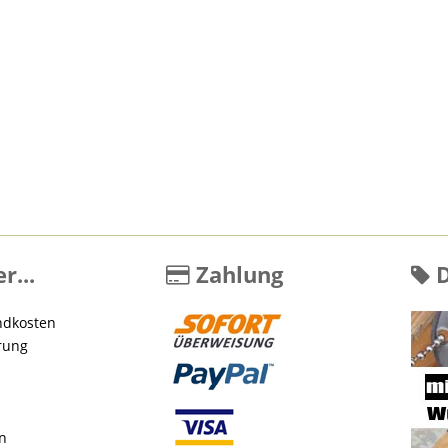
r...
Zahlung
D
ndkosten
rung
en