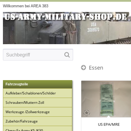
Willkommen bei AREA 383
Essen
Fahrzeugteile
Aufkleber/Schablonen/Schilder
Schrauben/Muttern Zoll
Werkzeuge /Zollwerkzeuge
Zubehör/Fahrzeuge
US EPA/MRE
Chevy Ex Army K5 /K30