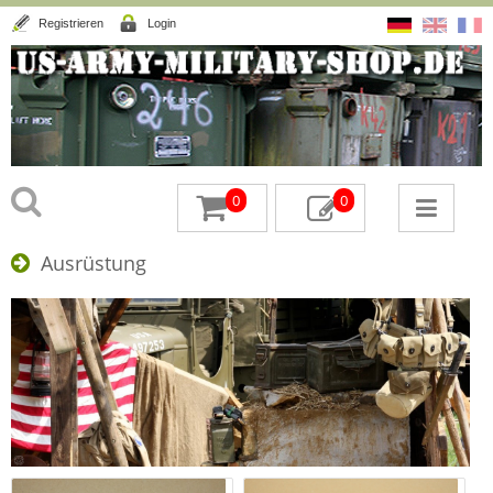
Registrieren
Login
0
0
Ausrüstung