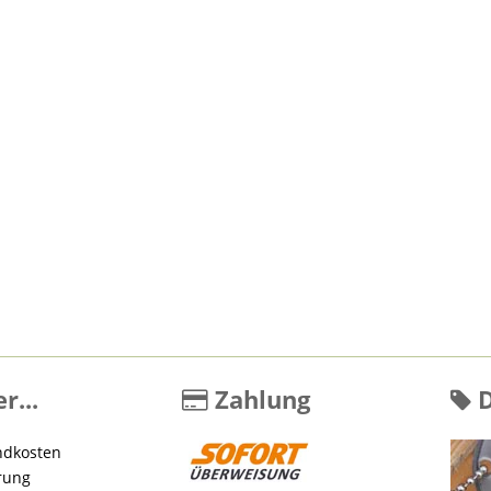
r...
Zahlung
D
ndkosten
rung