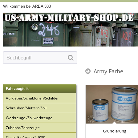
Willkommen bei AREA 383
Army Farbe
Fahrzeugteile
Aufkleber/Schablonen/Schilder
Schrauben/Muttern Zoll
Werkzeuge /Zollwerkzeuge
Zubehör/Fahrzeuge
Grundierung
Chevy Ex Army K5 /K30