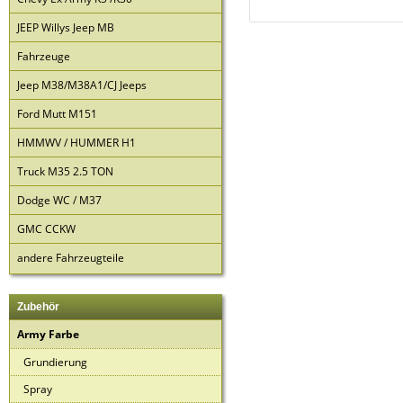
JEEP Willys Jeep MB
Fahrzeuge
Jeep M38/M38A1/CJ Jeeps
Ford Mutt M151
HMMWV / HUMMER H1
Truck M35 2.5 TON
Dodge WC / M37
GMC CCKW
andere Fahrzeugteile
Zubehör
Army Farbe
Grundierung
Spray