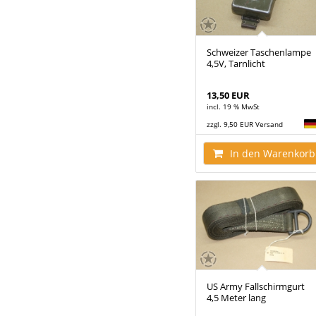
Schweizer Taschenlampe
4,5V, Tarnlicht
13,50 EUR
incl. 19 % MwSt
zzgl. 9,50 EUR Versand
In den Warenkorb
US Army Fallschirmgurt
4,5 Meter lang