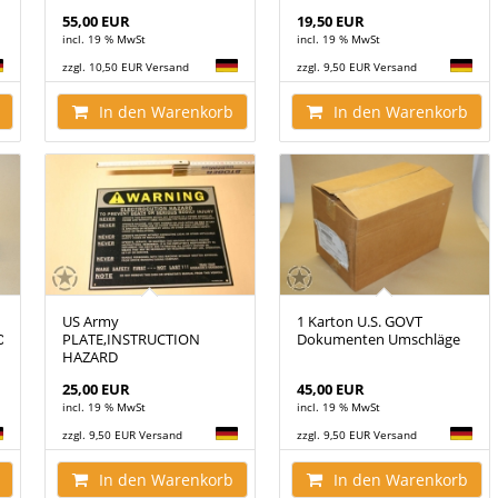
55,00 EUR
19,50 EUR
incl. 19 % MwSt
incl. 19 % MwSt
zzgl. 10,50 EUR Versand
zzgl. 9,50 EUR Versand
In den Warenkorb
In den Warenkorb
US Army
1 Karton U.S. GOVT
PORTABLE
PLATE,INSTRUCTION
Dokumenten Umschläge
HAZARD
25,00 EUR
45,00 EUR
incl. 19 % MwSt
incl. 19 % MwSt
zzgl. 9,50 EUR Versand
zzgl. 9,50 EUR Versand
In den Warenkorb
In den Warenkorb