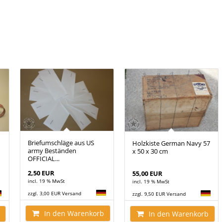
Briefumschläge aus US
Holzkiste German Navy 57
army Beständen
x 50 x 30 cm
OFFICIAL...
2,50 EUR
55,00 EUR
incl. 19 % MwSt
incl. 19 % MwSt
zzgl. 3,00 EUR Versand
zzgl. 9,50 EUR Versand
In den Warenkorb
In den Warenkorb