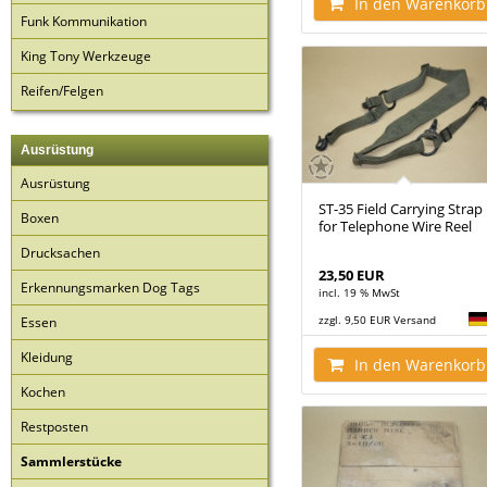
In den Warenkorb
Funk Kommunikation
King Tony Werkzeuge
Reifen/Felgen
Ausrüstung
Ausrüstung
ST-35 Field Carrying Strap
Boxen
for Telephone Wire Reel
Drucksachen
23,50 EUR
Erkennungsmarken Dog Tags
incl. 19 % MwSt
zzgl. 9,50 EUR Versand
Essen
Kleidung
In den Warenkorb
Kochen
Restposten
Sammlerstücke