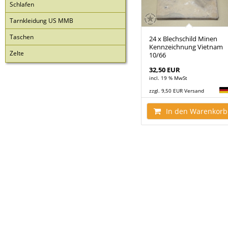
Schlafen
Tarnkleidung US MMB
Taschen
24 x Blechschild Minen
Kennzeichnung Vietnam
Zelte
10/66
32,50 EUR
incl. 19 % MwSt
zzgl. 9,50 EUR Versand
In den Warenkorb