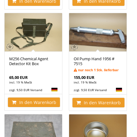
In den Warenkorb
In den Warenkorb
M256 Chemical Agent
Oil Pump Hand 1956 #
Detector Kit Box
7515
nur noch 1 Stk. lieferbar
65,00 EUR
155,00 EUR
incl. 19 % MwSt
incl. 19 % MwSt
zzgl. 9,50 EUR Versand
zzgl. 9,50 EUR Versand
In den Warenkorb
In den Warenkorb