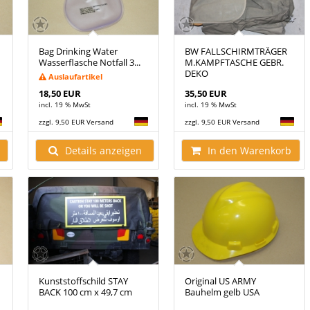
Bag Drinking Water
BW FALLSCHIRMTRÄGER
Wasserflasche Notfall 3...
M.KAMPFTASCHE GEBR.
DEKO
Auslaufartikel
18,50 EUR
35,50 EUR
incl. 19 % MwSt
incl. 19 % MwSt
zzgl. 9,50 EUR Versand
zzgl. 9,50 EUR Versand
Details anzeigen
In den Warenkorb
Kunststoffschild STAY
Original US ARMY
BACK 100 cm x 49,7 cm
Bauhelm gelb USA