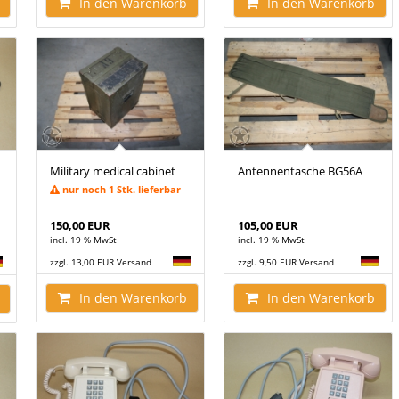
In den Warenkorb
In den Warenkorb
Military medical cabinet
Antennentasche BG56A
nur noch 1 Stk. lieferbar
150,00 EUR
105,00 EUR
incl. 19 % MwSt
incl. 19 % MwSt
zzgl. 13,00 EUR Versand
zzgl. 9,50 EUR Versand
In den Warenkorb
In den Warenkorb