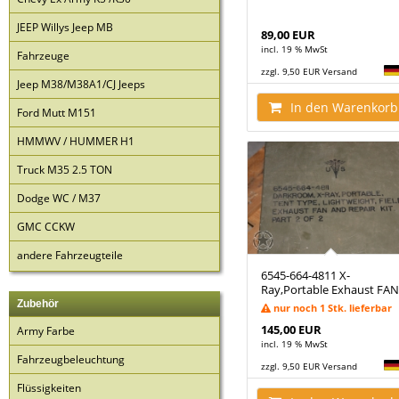
JEEP Willys Jeep MB
89,00 EUR
incl. 19 % MwSt
Fahrzeuge
zzgl. 9,50 EUR Versand
Jeep M38/M38A1/CJ Jeeps
In den Warenkorb
Ford Mutt M151
HMMWV / HUMMER H1
Truck M35 2.5 TON
Dodge WC / M37
GMC CCKW
andere Fahrzeugteile
6545-664-4811 X-
Ray,Portable Exhaust FAN
Zubehör
nur noch 1 Stk. lieferbar
145,00 EUR
Army Farbe
incl. 19 % MwSt
Fahrzeugbeleuchtung
zzgl. 9,50 EUR Versand
Flüssigkeiten