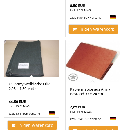
8,50 EUR
incl. 19 % MwSt
zzgl. 9,50 EUR Versand
In den Warenkorb
US Army Wolldecke Oliv
2,25 x 1,50 Meter
Papiermappe aus Army
Bestand 37 x 24 cm
44,50 EUR
incl. 19 % MwSt
2,85 EUR
incl. 19 % MwSt
zzgl. 9,69 EUR Versand
zzgl. 9,50 EUR Versand
In den Warenkorb