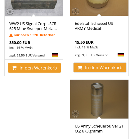
Edelstahlschüssel US
WW2 US Signal Corps SCR
ARMY Medical
625 Mine Sweeper Metal...
nur noch 1 Stk. lieferbar
15,50 EUR
350,00 EUR
incl. 19 % MwSt
incl. 19 % MwSt
zzgl. 9,50 EUR Versand
zzgl. 29,50 EUR Versand
In den Warenkorb
In den Warenkorb
US Army Scheuerpulver 21
O.Z 673 gramm