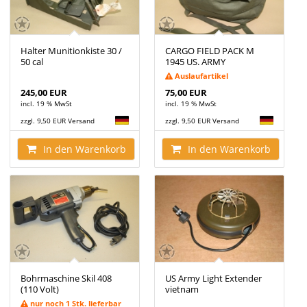
Halter Munitionkiste 30 /
CARGO FIELD PACK M
50 cal
1945 US. ARMY
Auslaufartikel
245,00 EUR
75,00 EUR
incl. 19 % MwSt
incl. 19 % MwSt
zzgl. 9,50 EUR Versand
zzgl. 9,50 EUR Versand
In den Warenkorb
In den Warenkorb
Bohrmaschine Skil 408
US Army Light Extender
(110 Volt)
vietnam
nur noch 1 Stk. lieferbar