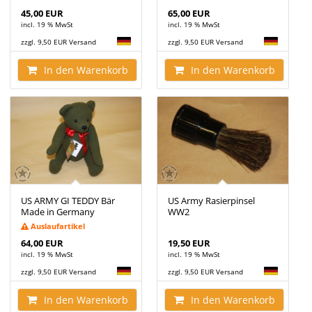
45,00 EUR
65,00 EUR
incl. 19 % MwSt
incl. 19 % MwSt
zzgl. 9,50 EUR Versand
zzgl. 9,50 EUR Versand
In den Warenkorb
In den Warenkorb
US ARMY GI TEDDY Bär
US Army Rasierpinsel
Made in Germany
WW2
Auslaufartikel
64,00 EUR
19,50 EUR
incl. 19 % MwSt
incl. 19 % MwSt
zzgl. 9,50 EUR Versand
zzgl. 9,50 EUR Versand
In den Warenkorb
In den Warenkorb