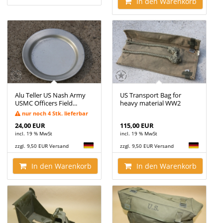
In den Warenkorb
Alu Teller US Nash Army
US Transport Bag for
USMC Officers Field...
heavy material WW2
nur noch 4 Stk. lieferbar
24,00 EUR
115,00 EUR
incl. 19 % MwSt
incl. 19 % MwSt
zzgl. 9,50 EUR Versand
zzgl. 9,50 EUR Versand
In den Warenkorb
In den Warenkorb