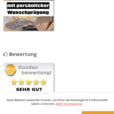
Bewertung
Diese Website verwendet Cookies, um Ihnen die bestmögliche Funktionalität
Contact avec le service client
bieten zu können.
Mehr Informationen
vraiment au top Envoi rapide et les
pieces ...
mehr ...