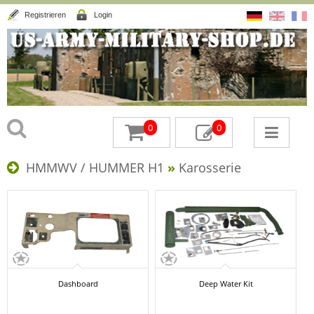
Registrieren
Login
0
0
HMMWV / HUMMER H1
»
Karosserie
Dashboard
Deep Water Kit