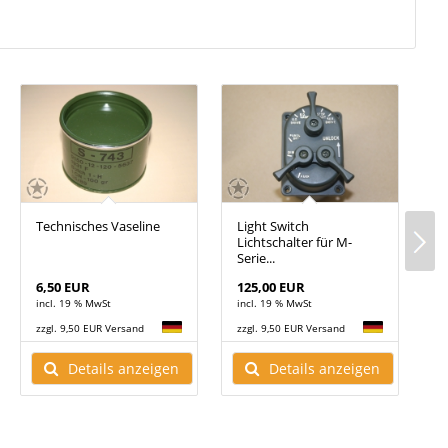
Technisches Vaseline
Light Switch
U
Lichtschalter für M-
A
Serie...
6,50 EUR
125,00 EUR
6
incl. 19 % MwSt
incl. 19 % MwSt
i
zzgl. 9,50 EUR Versand
zzgl. 9,50 EUR Versand
z
Details anzeigen
Details anzeigen