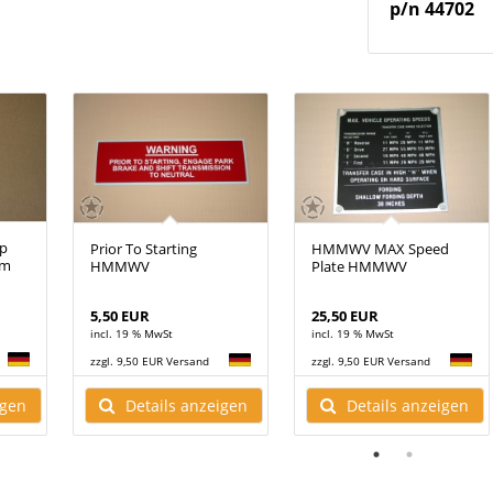
p/n
44702
mp
Prior To Starting
HMMWV MAX Speed
mm
HMMWV
Plate HMMWV
5,50 EUR
25,50 EUR
incl. 19 % MwSt
incl. 19 % MwSt
zzgl. 9,50 EUR Versand
zzgl. 9,50 EUR Versand
igen
Details anzeigen
Details anzeigen