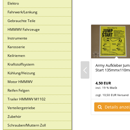
Elektro
Fahrwerk/Lenkung
Gebrauchte Teile
HMMWV Fahrzeuge
Instrumente
Karosserie
Keilriemen
Kraftstoffsystem
Army Aufkleber Ju
ummer H1
US Army Hummer
Start 135mmx110
rblatt 11"
Identification Plate für
Kühlung/Heizung
HMMWV...
Motor HMMWV
4,50 EUR
85,00 EUR
incl. 19 % MwSt
t
incl. 19 % MwSt
Reifen Felgen
 Versand
zzgl. 9,50 EUR Versand
zzgl. 10,50 EUR Versand
Trailer HMMWV M1102
ls anzeigen
Details anzeigen
Details anze
Verteilergetriebe
Zubehör
Schrauben/Muttern Zoll