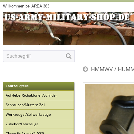
Willkommen bei AREA 383
HMMWV / HUMM
Fahrzeugteile
Aufkleber/Schablonen/Schilder
Schrauben/Muttern Zoll
Werkzeuge /Zollwerkzeuge
Zubehör/Fahrzeuge
Chevy Ex Army K5 /K30