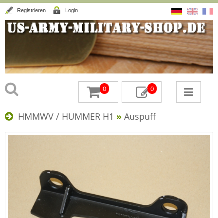
Registrieren
Login
0
0
HMMWV / HUMMER H1
»
Auspuff