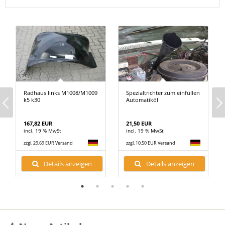
Radhaus links M1008/M1009
Spezialtrichter zum einfüllen
k5 k30
Automatiköl
167,82 EUR
21,50 EUR
incl. 19 % MwSt
incl. 19 % MwSt
zzgl. 29,69 EUR Versand
zzgl. 10,50 EUR Versand
Details anzeigen
Details anzeigen