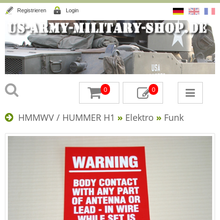
Registrieren
Login
0
0
HMMWV / HUMMER H1
»
Elektro
»
Funk