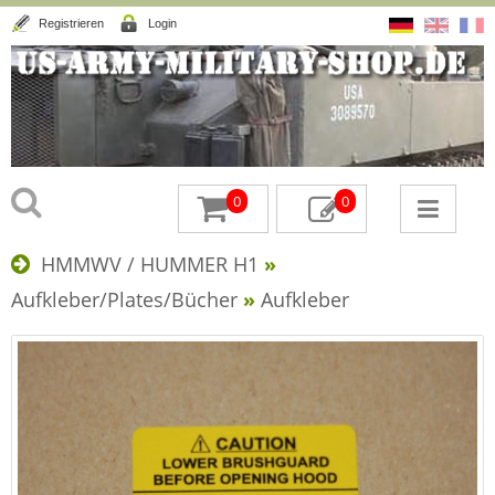
Registrieren
Login
0
0
HMMWV / HUMMER H1
»
Aufkleber/Plates/Bücher
»
Aufkleber