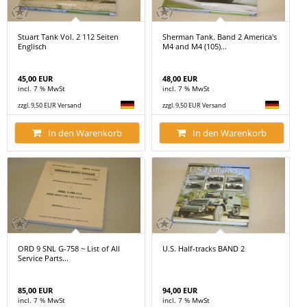
Stuart Tank Vol. 2 112 Seiten
Sherman Tank. Band 2 America's
Englisch
M4 and M4 (105)...
45,00 EUR
48,00 EUR
incl. 7 % MwSt
incl. 7 % MwSt
zzgl. 9,50 EUR Versand
zzgl. 9,50 EUR Versand
In den Warenkorb
In den Warenkorb
ORD 9 SNL G-758 ~ List of All
U.S. Half-tracks BAND 2
Service Parts...
85,00 EUR
94,00 EUR
incl. 7 % MwSt
incl. 7 % MwSt