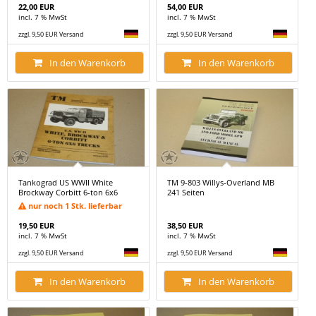
22,00 EUR
54,00 EUR
incl. 7 % MwSt
incl. 7 % MwSt
zzgl. 9,50 EUR Versand
zzgl. 9,50 EUR Versand
In den Warenkorb
In den Warenkorb
Tankograd US WWII White
TM 9-803 Willys-Overland MB
Brockway Corbitt 6-ton 6x6
241 Seiten
nur noch 1 Stk. lieferbar
19,50 EUR
38,50 EUR
incl. 7 % MwSt
incl. 7 % MwSt
zzgl. 9,50 EUR Versand
zzgl. 9,50 EUR Versand
In den Warenkorb
In den Warenkorb