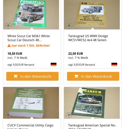
White Scout Car M3A1 White
Tankograd US WWII Dodge
Scout Car Deutsch 48...
WC51/WC52 4x4 48 Seiten
nur noch 1 Stk. lieferbar
18,50 EUR
22,50 EUR
incl. 7 % MwSt
incl. 7 % MwSt
zzgl. 9,50 EUR Versand
zzgl. 9,50 EUR Versand
In den Warenkorb
In den Warenkorb
CUCV Commercial Utility Cargo
Tankograd American Special No.