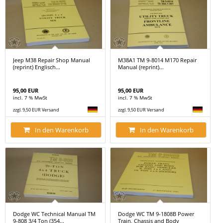
Jeep M38 Repair Shop Manual
M38A1 TM 9-8014 M170 Repair
(reprint) Englisch...
Manual (reprint)...
95,00 EUR
95,00 EUR
incl. 7 % MwSt
incl. 7 % MwSt
zzgl. 9,50 EUR Versand
zzgl. 9,50 EUR Versand
In den Warenkorb
In den Warenkorb
Dodge WC Technical Manual TM
Dodge WC TM 9-1808B Power
9-808 3/4 Ton (354...
Train, Chassis and Body