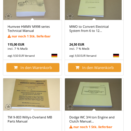
Humvee HMMV M998 series
MWO to Convert Electrical
Technical Manual
System from 6 to 12...
nur noch 1 Stk. lieferbar
115,00 EUR
24,50 EUR
incl. 7 % MwSt
incl. 7 % MwSt
zzgl. 9,50 EUR Versand
zzgl. 9,50 EUR Versand
In den Warenkorb
In den Warenkorb
TM 9-803 Willys-Overland MB
Dodge WC 3/4 ton Engine and
Parts Manual
Clutch Manual...
nur noch 1 Stk. lieferbar