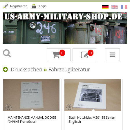
Registrieren
Login
0
0
Drucksachen
»
Fahrzeugliteratur
MAINTENANCE MANUAL DODGE
Buch Hotchkiss M201 88 Seiten
4X4/6X6 Französisch
Englisch