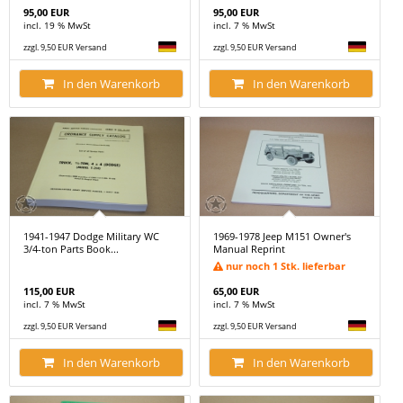
95,00 EUR
95,00 EUR
incl. 19 % MwSt
incl. 7 % MwSt
zzgl. 9,50 EUR Versand
zzgl. 9,50 EUR Versand
In den Warenkorb
In den Warenkorb
1941-1947 Dodge Military WC
1969-1978 Jeep M151 Owner's
3/4-ton Parts Book...
Manual Reprint
nur noch 1 Stk. lieferbar
115,00 EUR
65,00 EUR
incl. 7 % MwSt
incl. 7 % MwSt
zzgl. 9,50 EUR Versand
zzgl. 9,50 EUR Versand
In den Warenkorb
In den Warenkorb