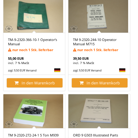
TM-9-2320-366-10-1 Operator's
TM 9-2320-244-10 Operator
Manual
Manual M715
nur noch 1 Stk. lieferbar
nur noch 1 Stk. lieferbar
55,00 EUR
39,50 EUR
incl. 7 % MwSt
incl. 7 % MwSt
zzgl. 9,50 EUR Versand
zzgl. 9,50 EUR Versand
In den Warenkorb
In den Warenkorb
TM 9-2320-272-24-1 5 Ton M939
ORD 9 G503 Illustrated Parts