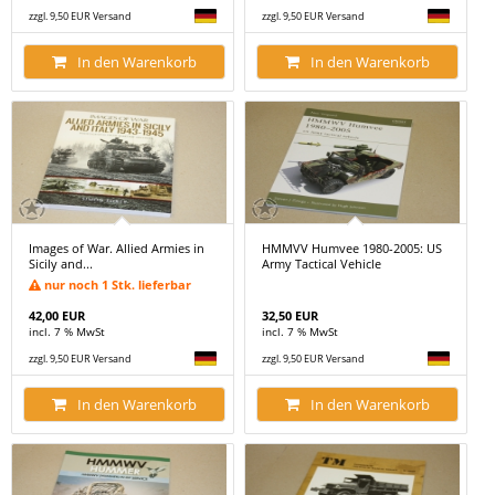
zzgl. 9,50 EUR Versand
zzgl. 9,50 EUR Versand
In den Warenkorb
In den Warenkorb
Images of War. Allied Armies in
HMMVV Humvee 1980-2005: US
Sicily and...
Army Tactical Vehicle
nur noch 1 Stk. lieferbar
42,00 EUR
32,50 EUR
incl. 7 % MwSt
incl. 7 % MwSt
zzgl. 9,50 EUR Versand
zzgl. 9,50 EUR Versand
In den Warenkorb
In den Warenkorb