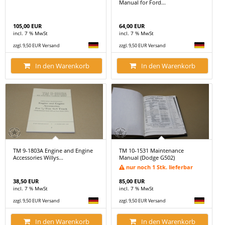
Manual for Ford...
105,00 EUR
64,00 EUR
incl. 7 % MwSt
incl. 7 % MwSt
zzgl. 9,50 EUR Versand
zzgl. 9,50 EUR Versand
In den Warenkorb
In den Warenkorb
TM 9-1803A Engine and Engine
TM 10-1531 Maintenance
Accessories Willys...
Manual (Dodge G502)
nur noch 1 Stk. lieferbar
38,50 EUR
85,00 EUR
incl. 7 % MwSt
incl. 7 % MwSt
zzgl. 9,50 EUR Versand
zzgl. 9,50 EUR Versand
In den Warenkorb
In den Warenkorb