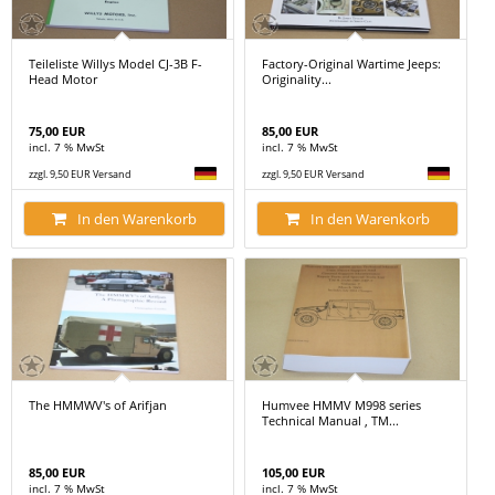
Teileliste Willys Model CJ-3B F-
Factory-Original Wartime Jeeps:
Head Motor
Originality...
75,00 EUR
85,00 EUR
incl. 7 % MwSt
incl. 7 % MwSt
zzgl. 9,50 EUR Versand
zzgl. 9,50 EUR Versand
In den Warenkorb
In den Warenkorb
The HMMWV's of Arifjan
Humvee HMMV M998 series
Technical Manual , TM...
85,00 EUR
105,00 EUR
incl. 7 % MwSt
incl. 7 % MwSt