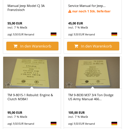
Manual Jeep Model CJ 3A
Service Manual for Jeep...
Französisch
nur noch 1 Stk. lieferbar
55,00 EUR
45,00 EUR
incl. 7 % MwSt
incl. 7 % MwSt
zzgl. 9,50 EUR Versand
zzgl. 9,50 EUR Versand
In den Warenkorb
In den Warenkorb
TM 9-8015-1 Rebuild: Engine &
TM 9-8030 M37 3/4 Ton Dodge
Clutch M38A1
US Army Manual 466...
95,00 EUR
105,00 EUR
incl. 7 % MwSt
incl. 7 % MwSt
zzgl. 9,50 EUR Versand
zzgl. 9,50 EUR Versand