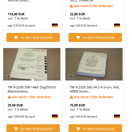
Vehicle Direct...
3012: USAREUR
nur noch 1 Stk. lieferbar
115,00 EUR
22,00 EUR
incl. 7 % MwSt
incl. 7 % MwSt
zzgl. 9,50 EUR Versand
zzgl. 9,50 EUR Versand
In den Warenkorb
In den Warenkorb
TM 9-2330-358-14&P Org/DS/GS
TM 9-2320-260-34-2-4 5-ton, 6x6,
Maintenance...
M809 Series...
nur noch 1 Stk. lieferbar
nur noch 1 Stk. lieferbar
25,00 EUR
75,00 EUR
incl. 7 % MwSt
incl. 7 % MwSt
zzgl. 9,50 EUR Versand
zzgl. 9,50 EUR Versand
In den Warenkorb
In den Warenkorb