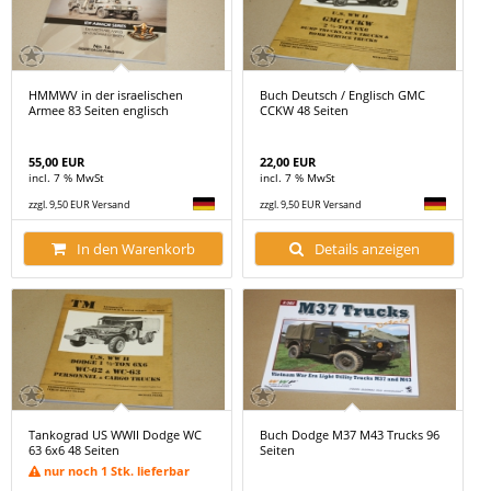
HMMWV in der israelischen
Buch Deutsch / Englisch GMC
Armee 83 Seiten englisch
CCKW 48 Seiten
55,00 EUR
22,00 EUR
incl. 7 % MwSt
incl. 7 % MwSt
zzgl. 9,50 EUR Versand
zzgl. 9,50 EUR Versand
In den Warenkorb
Details anzeigen
Tankograd US WWII Dodge WC
Buch Dodge M37 M43 Trucks 96
63 6x6 48 Seiten
Seiten
nur noch 1 Stk. lieferbar