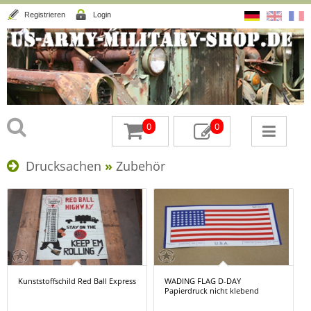
Registrieren
Login
0
0
Drucksachen
»
Zubehör
Kunststoffschild Red Ball Express
WADING FLAG D-DAY
Papierdruck nicht klebend