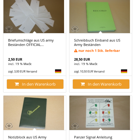
Briefumschläge aus US army
Schreibbuch Einband aus US
Beständen OFFICIAL...
Army Beständen
nur noch 1 Stk. lieferbar
2,50 EUR
28,50 EUR
incl. 19 % MwSt
incl. 19 % MwSt
zzgl. 3,00 EUR Versand
zzgl. 10,50 EUR Versand
In den Warenkorb
In den Warenkorb
Notizblock aus US Army
Panzer Signal Anleitung