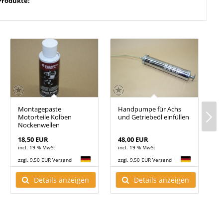
Produkte:
Montagepaste
Handpumpe für Achs
G
Motorteile Kolben
und Getriebeöl einfüllen
T
Nockenwellen
18,50 EUR
48,00 EUR
2
incl. 19 % MwSt
incl. 19 % MwSt
i
zzgl. 9,50 EUR Versand
zzgl. 9,50 EUR Versand
z
Details anzeigen
Details anzeigen