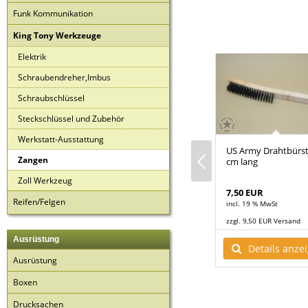
Funk Kommunikation
King Tony Werkzeuge
Elektrik
Schraubendreher,Imbus
Schraubschlüssel
Steckschlüssel und Zubehör
Werkstatt-Ausstattung
ider 163
Gripzange 178 mm King
US Army Drahtbürst
Zangen
ng Tony
Tony Tools
cm lang
Zoll Werkzeug
21,50 EUR
7,50 EUR
Reifen/Felgen
t
incl. 19 % MwSt
incl. 19 % MwSt
 Versand
zzgl. 9,50 EUR Versand
zzgl. 9,50 EUR Versand
Ausrüstung
ls anzeigen
Details anzeigen
Details anze
Ausrüstung
Boxen
Drucksachen