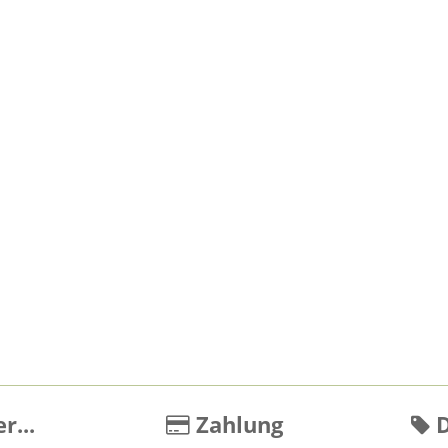
r...
Zahlung
D