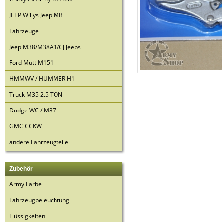
JEEP Willys Jeep MB
Fahrzeuge
Jeep M38/M38A1/CJ Jeeps
Ford Mutt M151
HMMWV / HUMMER H1
Truck M35 2.5 TON
Dodge WC / M37
GMC CCKW
andere Fahrzeugteile
Zubehör
Army Farbe
Fahrzeugbeleuchtung
Flüssigkeiten