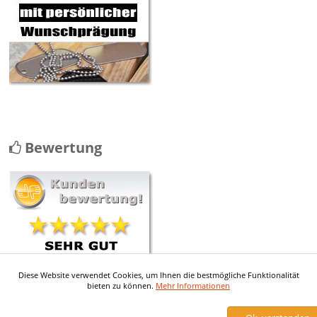
Bewertung
Diese Website verwendet Cookies, um Ihnen die bestmögliche Funktionalität
Contact avec le service client
bieten zu können.
Mehr Informationen
vraiment au top Envoi rapide et les
pieces ...
mehr ...