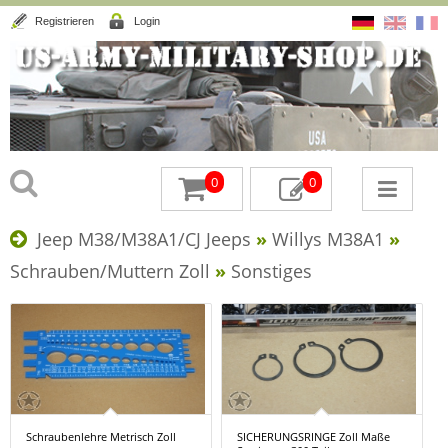
Registrieren
Login
0
0
Jeep M38/M38A1/CJ Jeeps
»
Willys M38A1
»
Schrauben/Muttern Zoll
»
Sonstiges
Schraubenlehre Metrisch Zoll
SICHERUNGSRINGE Zoll Maße