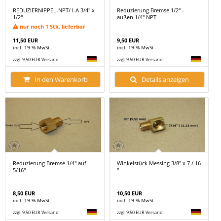
REDUZIERNIPPEL-NPT/ I-A 3/4" x
Reduzierung Bremse 1/2" -
1/2"
außen 1/4" NPT
nur noch 1 Stk. lieferbar
11,50 EUR
9,50 EUR
incl. 19 % MwSt
incl. 19 % MwSt
zzgl. 9,50 EUR Versand
zzgl. 9,50 EUR Versand
In den Warenkorb
Details anzeigen
Reduzierung Bremse 1/4" auf
Winkelstück Messing 3/8" x 7 / 16
5/16"
"
8,50 EUR
10,50 EUR
incl. 19 % MwSt
incl. 19 % MwSt
zzgl. 9,50 EUR Versand
zzgl. 9,50 EUR Versand