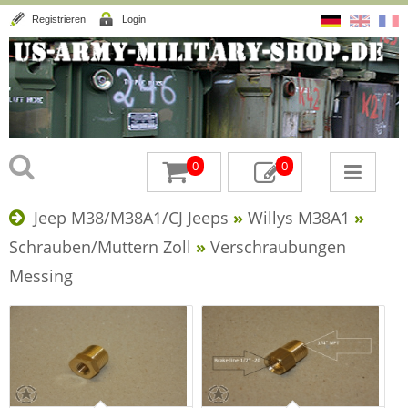
Registrieren
Login
0
0
Jeep M38/M38A1/CJ Jeeps
»
Willys M38A1
»
Schrauben/Muttern Zoll
»
Verschraubungen
Messing