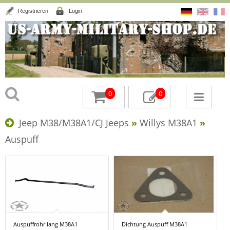
Registrieren
Login
0
0
Jeep M38/M38A1/CJ Jeeps
»
Willys M38A1
»
Auspuff
Auspuffrohr lang M38A1
Dichtung Auspuff M38A1