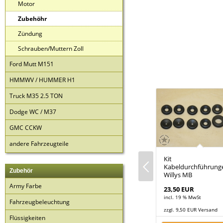
Motor
Zubehöhr
Zündung
Schrauben/Muttern Zoll
Ford Mutt M151
HMMWV / HUMMER H1
Truck M35 2.5 TON
Dodge WC / M37
GMC CCKW
andere Fahrzeugteile
 für US
1x
Kit
Besfestigungsschraube
Kabeldurchführung
Zubehör
für das Data Plate
Willys MB
Army Farbe
1,65 EUR
23,50 EUR
t
incl. 19 % MwSt
incl. 19 % MwSt
Fahrzeugbeleuchtung
 Versand
zzgl. 9,50 EUR Versand
zzgl. 9,50 EUR Versand
Flüssigkeiten