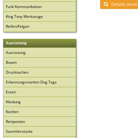
ls anzeigen
Details anzeigen
Details anze
Funk Kommunikation
King Tony Werkzeuge
Reifen/Felgen
Ausrüstung
Ausrüstung
Boxen
Drucksachen
Erkennungsmarken Dog Tags
Essen
Kleidung
Kochen
Restposten
Sammlerstücke