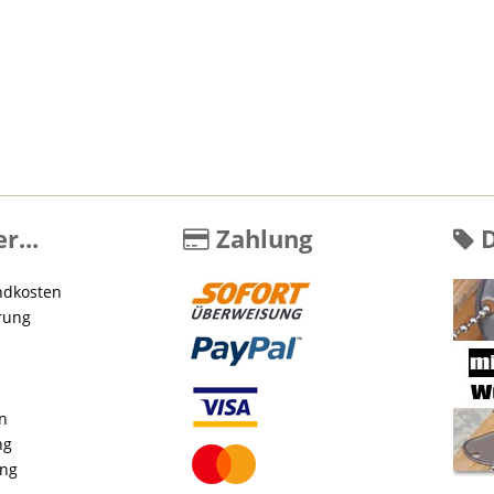
r...
Zahlung
D
ndkosten
rung
en
ng
ung