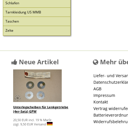
Schlafen
Tarnkleidung US MMB
Taschen
Zelte
Neue Artikel
Mehr übe
Liefer- und Versa
Datenschutzerklä
AGB
Impressum
Kontakt
Unterlegscheiben für Lenkgetriebe
Vertrag widerruf
(4er-Satz) GPW
Batterieverordnu
20,50 EUR incl. 19 % MwSt
Widerrufsbelehr
zzgl. 9,50 EUR Versand