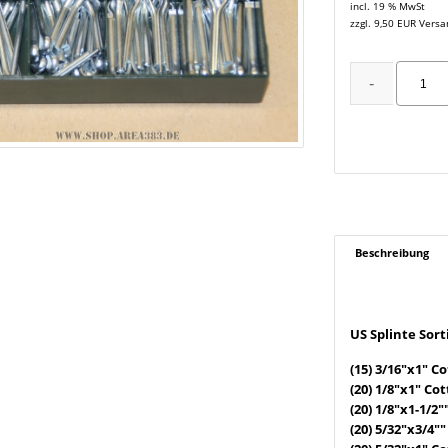
incl. 19 % MwSt
zzgl. 9,50 EUR Vers
Beschreibung
US Splinte Sor
(15) 3/16"x1" Co
(20) 1/8"x1" Cot
(20) 1/8"x1-1/2"
(20) 5/32"x3/4""