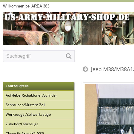
Willkommen bei AREA 383
Jeep M38/M38A1/
Fahrzeugteile
Aufkleber/Schablonen/Schilder
Schrauben/Muttern Zoll
Werkzeuge /Zollwerkzeuge
Zubehör/Fahrzeuge
Chevy Ex Army K5 /K30