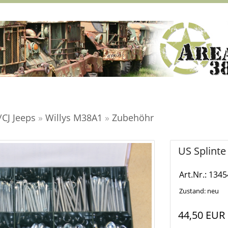
CJ Jeeps
»
Willys M38A1
»
Zubehöhr
US Splinte
Art.Nr.: 1345
Zustand: neu
44,50 EUR