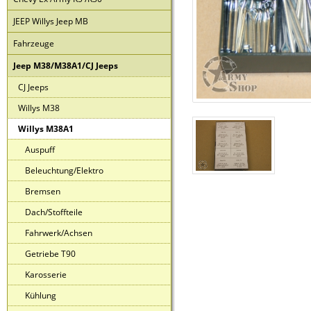
JEEP Willys Jeep MB
Fahrzeuge
Jeep M38/M38A1/CJ Jeeps
CJ Jeeps
Willys M38
Willys M38A1
Auspuff
Beleuchtung/Elektro
Bremsen
Dach/Stoffteile
Fahrwerk/Achsen
Getriebe T90
Karosserie
Kühlung