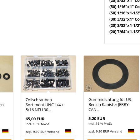
(20) 5/32"x1" Co
(50) 1/16"x1" Co
(50) 1/16"x1-1/2
(30) 3/32"x1" Co
(20) 3/32"x1-1/2
(20) 7/64"x1-1/2
Gummidichtung für US
Zollschrauben
Benzin Kanister JERRY
en
Sortiment UNC 1/4 +
CAN...
5/16 NEU 90...
5,20 EUR
65,00 EUR
incl. 19 % MwSt
incl. 19 % MwSt
zzgl. 9,50 EUR Versand
zzgl. 9,50 EUR Versand