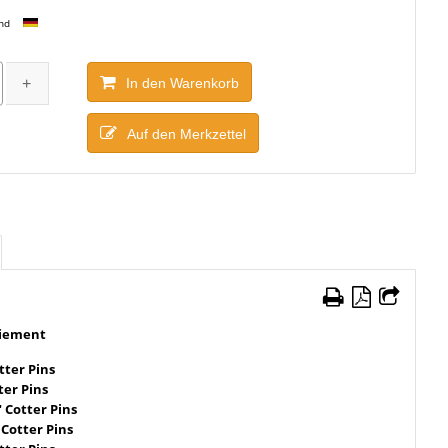
and
In den Warenkorb
Auf den Merkzettel
tiement
tter Pins
ter Pins
" Cotter Pins
 Cotter Pins