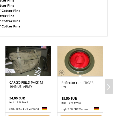
tter Pins
tter Pins
" Cotter Pins
tter Pins
" Cotter Pins
" Cotter Pins
CARGO FIELD PACK M
Reflector rund TIGER
A
1945 US. ARMY
EYE
B
54,00 EUR
18,50 EUR
1
incl. 19 % MwSt
incl. 19 % MwSt
i
zzgl. 10,50 EUR Versand
zzgl. 9,50 EUR Versand
z