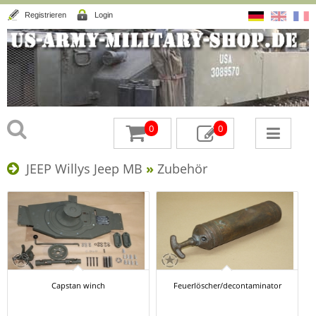
Registrieren
Login
0
0
JEEP Willys Jeep MB
»
Zubehör
Capstan winch
Feuerlöscher/decontaminator