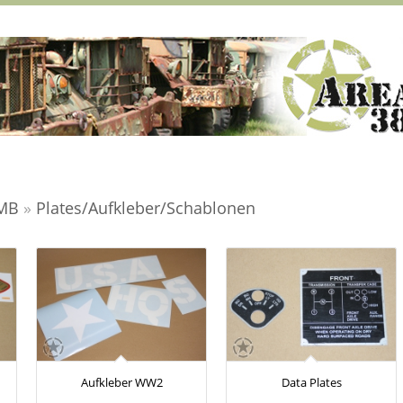
 MB
»
Plates/Aufkleber/Schablonen
Aufkleber WW2
Data Plates