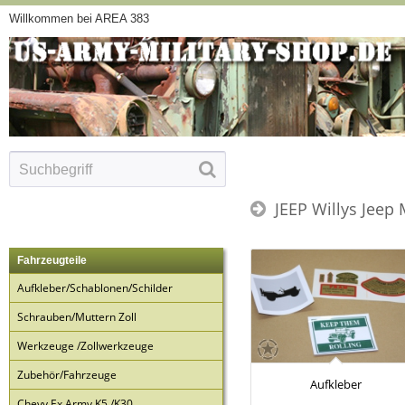
Willkommen bei AREA 383
JEEP Willys Jeep
Fahrzeugteile
Aufkleber/Schablonen/Schilder
Schrauben/Muttern Zoll
Werkzeuge /Zollwerkzeuge
Zubehör/Fahrzeuge
Aufkleber
Chevy Ex Army K5 /K30