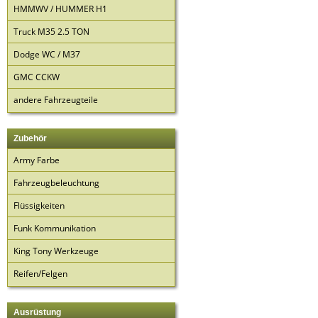
HMMWV / HUMMER H1
Truck M35 2.5 TON
Dodge WC / M37
GMC CCKW
andere Fahrzeugteile
Zubehör
Army Farbe
Fahrzeugbeleuchtung
Flüssigkeiten
Funk Kommunikation
King Tony Werkzeuge
Reifen/Felgen
Ausrüstung