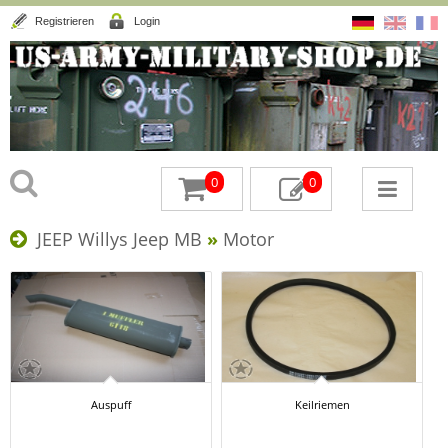
Registrieren
Login
0
0
JEEP Willys Jeep MB
»
Motor
Auspuff
Keilriemen