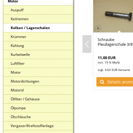
Motor
Auspuff
Keilriemen
Kolben / Lagerschalen
Krümmer
illys MB
Pleullager Willys MB
Schraube
0
übermaß 030
Pleullagerschale 3/8
Kühlung
Kurbelwelle
84,00 EUR
11,00 EUR
t
incl. 19 % MwSt
incl. 19 % MwSt
Luftfilter
R Versand
zzgl. 10,50 EUR Versand
zzgl. 9,50 EUR Versand
Motor
ls anzeigen
Details anzeigen
Motordichtungen
Details anze
Motoröl
Ölfilter / Gehäuse
Ölpumpe
Ölschläuche
Vergaser/Kraftstoffanlage