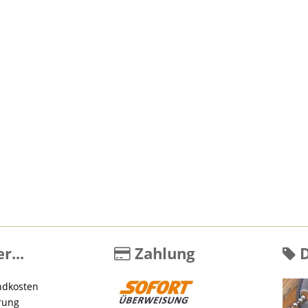
r...
Zahlung
D
ndkosten
rung