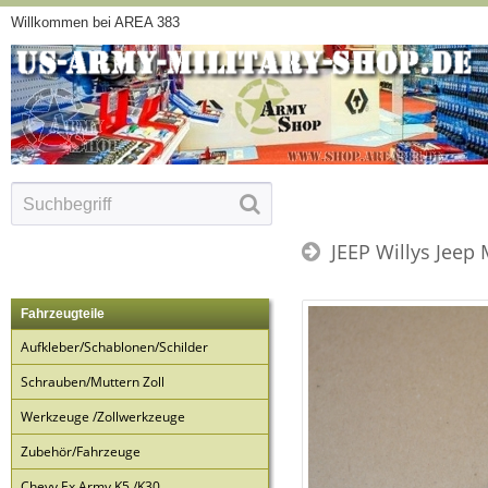
Willkommen bei AREA 383
JEEP Willys Jeep
Fahrzeugteile
Aufkleber/Schablonen/Schilder
Schrauben/Muttern Zoll
Werkzeuge /Zollwerkzeuge
Zubehör/Fahrzeuge
Chevy Ex Army K5 /K30