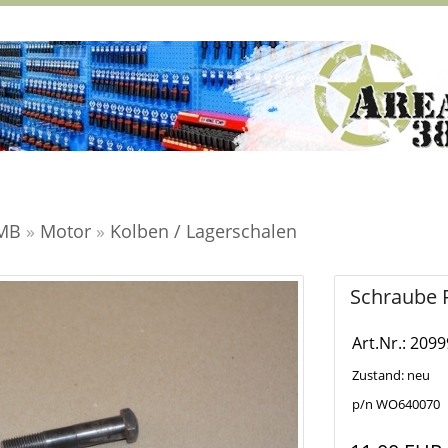
 MB
»
Motor
»
Kolben / Lagerschalen
Schraube P
Art.Nr.: 2099
Zustand: neu
p/n WO640070