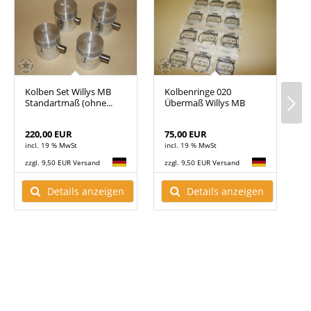
Kolben Set Willys MB
Kolbenringe 020
K
Standartmaß (ohne...
Übermaß Willys MB
S
220,00 EUR
75,00 EUR
7
incl. 19 % MwSt
incl. 19 % MwSt
i
zzgl. 9,50 EUR Versand
zzgl. 9,50 EUR Versand
z
Details anzeigen
Details anzeigen