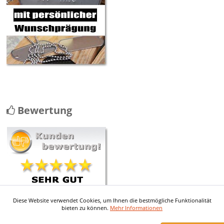
Bewertung
Diese Website verwendet Cookies, um Ihnen die bestmögliche Funktionalität
Contact avec le service client
bieten zu können.
Mehr Informationen
vraiment au top Envoi rapide et les
pieces ...
mehr ...