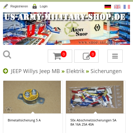
Registrieren
Login
0
0
JEEP Willys Jeep MB
»
Elektrik
»
Sicherungen
Bimetallsicherung 5 A
50x Abschmelzsicherungen 5A
8A 16A 25A 40A