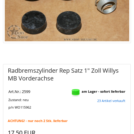
Radbremszylinder Rep Satz 1" Zoll Willys
MB Vorderachse
Art.Nr.: 2599
am Lager - sofort lieferbar
Zustand: neu
23 Artikel verkauft
p/n WO115962
ACHTUNG! - nur noch 2 Stk. lieferbar
17,50 EUR