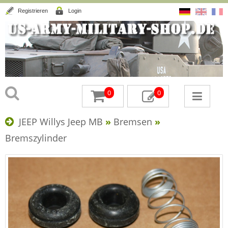
Registrieren
Login
0
0
JEEP Willys Jeep MB
»
Bremsen
»
Bremszylinder