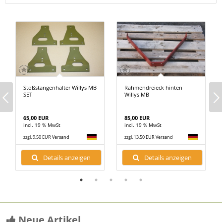
Stoßstangenhalter Willys MB
Rahmendreieck hinten
SET
Willys MB
65,00 EUR
85,00 EUR
incl. 19 % MwSt
incl. 19 % MwSt
zzgl. 9,50 EUR Versand
zzgl. 13,50 EUR Versand
Details anzeigen
Details anzeigen
Neue Artikel