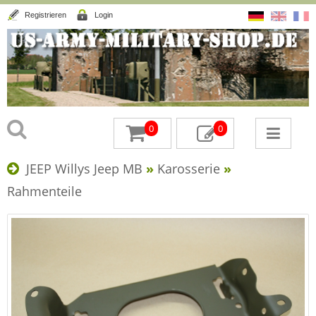
Registrieren
Login
0
0
JEEP Willys Jeep MB
»
Karosserie
»
Rahmenteile