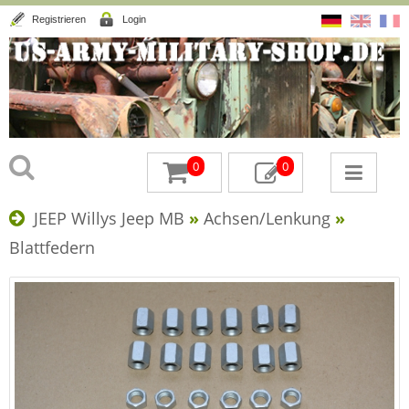
Registrieren
Login
0
0
JEEP Willys Jeep MB
»
Achsen/Lenkung
»
Blattfedern