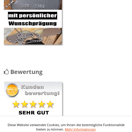
Bewertung
Diese Website verwendet Cookies, um Ihnen die bestmögliche Funktionalität
Contact avec le service client
bieten zu können.
Mehr Informationen
vraiment au top Envoi rapide et les