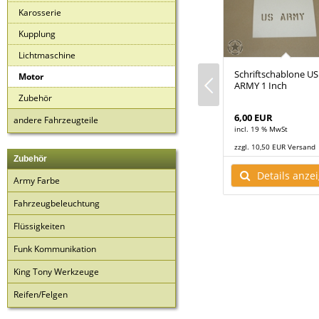
Karosserie
Kupplung
Lichtmaschine
Motor
Auspufftopf CCKW GMC
Schriftschablone US
Motor
omplett SET
352 / GMC 353
ARMY 1 Inch
Zubehör
155,00 EUR
6,00 EUR
andere Fahrzeugteile
t
incl. 19 % MwSt
incl. 19 % MwSt
R Versand
zzgl. 10,50 EUR Versand
zzgl. 10,50 EUR Versand
Zubehör
ls anzeigen
Details anzeigen
Details anze
Army Farbe
Fahrzeugbeleuchtung
Flüssigkeiten
Funk Kommunikation
King Tony Werkzeuge
Reifen/Felgen