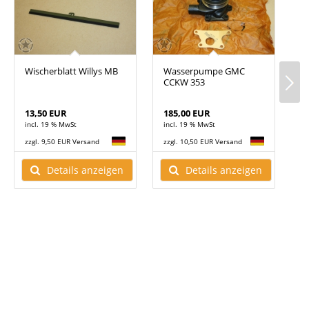
Wischerblatt Willys MB
Wasserpumpe GMC
B
CCKW 353
l
13,50 EUR
185,00 EUR
3
incl. 19 % MwSt
incl. 19 % MwSt
i
zzgl. 9,50 EUR Versand
zzgl. 10,50 EUR Versand
z
Details anzeigen
Details anzeigen