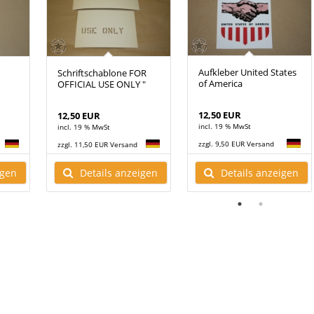
Aufkleber United States
Schriftschablone FOR
of America
OFFICIAL USE ONLY "
12,50 EUR
12,50 EUR
incl. 19 % MwSt
incl. 19 % MwSt
zzgl. 9,50 EUR Versand
zzgl. 11,50 EUR Versand
Details anzeigen
igen
Details anzeigen