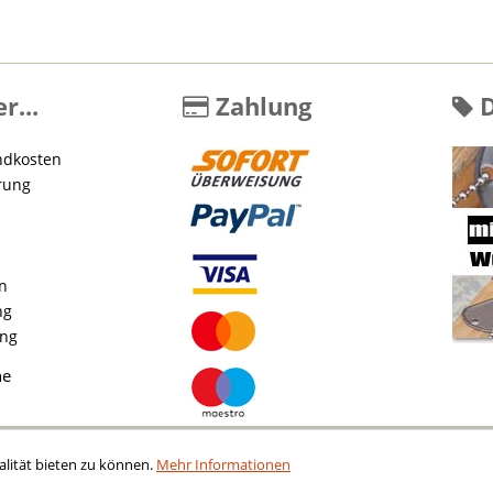
r...
Zahlung
D
ndkosten
rung
en
ng
ung
ne
lität bieten zu können.
Mehr Informationen