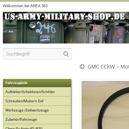
Willkommen bei AREA 383
GMC CCKW
»
Mo
Fahrzeugteile
Aufkleber/Schablonen/Schilder
Schrauben/Muttern Zoll
Werkzeuge /Zollwerkzeuge
Zubehör/Fahrzeuge
Chevy Ex Army K5 /K30