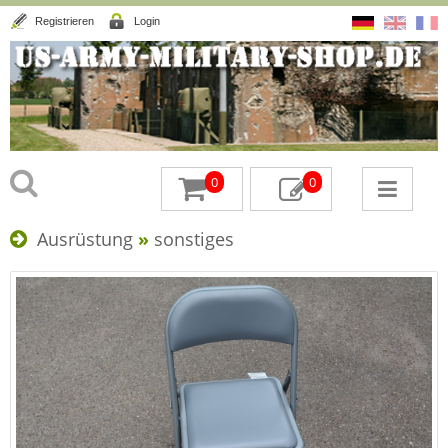
Registrieren
Login
0
0
Ausrüstung
»
sonstiges