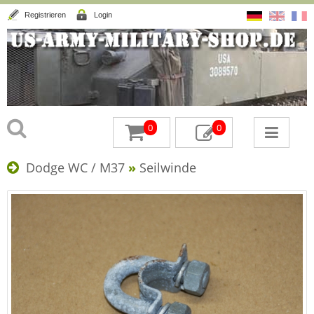
Registrieren
Login
0
0
Dodge WC / M37
»
Seilwinde