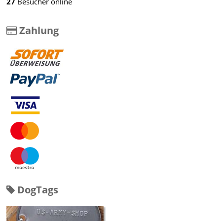
27
Besucher online
Zahlung
DogTags