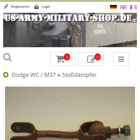
Registrieren
Login
0
0
Dodge WC / M37
»
Stoßdämpfer