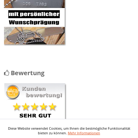
Bewertung
Diese Website verwendet Cookies, um Ihnen die bestmögliche Funktionalität
Contact avec le service client
bieten zu können.
Mehr Informationen
vraiment au top Envoi rapide et les
pieces ...