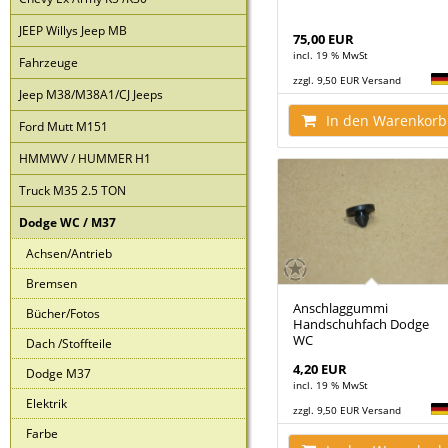
JEEP Willys Jeep MB
75,00 EUR
incl. 19 % MwSt
Fahrzeuge
zzgl. 9,50 EUR Versand
Jeep M38/M38A1/CJ Jeeps
In den Warenkorb
Ford Mutt M151
HMMWV / HUMMER H1
Truck M35 2.5 TON
Dodge WC / M37
Achsen/Antrieb
Bremsen
Anschlaggummi
Bücher/Fotos
Handschuhfach Dodge
WC
Dach /Stoffteile
4,20 EUR
Dodge M37
incl. 19 % MwSt
Elektrik
zzgl. 9,50 EUR Versand
Farbe