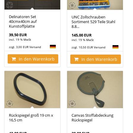
Delinatoren Set
UNC Zollschrauben
40cmx40cm auf
Sortiment 529 Teile Stahl
Kunstoffplatte
8.8...
39,50 EUR
145,00 EUR
incl. 19 % MwSt
incl. 19 % MwSt
zzgl. 3,00 EUR Versand
zzgl. 10,50 EUR Versand
In den Warenkorb
In den Warenkorb
Rückspiegel groß 19 cm x
Canvas Stoffabdeckung
16,5 cm
Rückspiegel