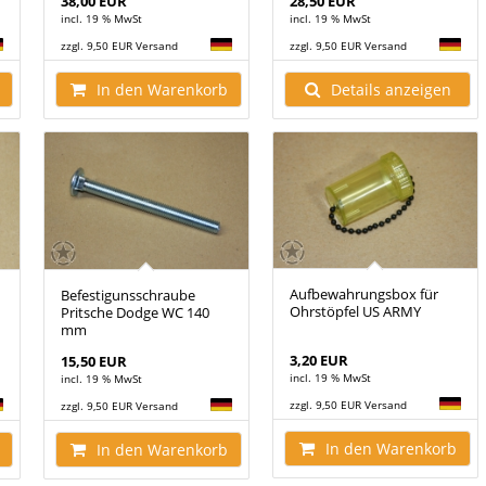
38,00 EUR
28,50 EUR
incl. 19 % MwSt
incl. 19 % MwSt
zzgl. 9,50 EUR Versand
zzgl. 9,50 EUR Versand
In den Warenkorb
Details anzeigen
Aufbewahrungsbox für
Befestigunsschraube
Ohrstöpfel US ARMY
Pritsche Dodge WC 140
mm
3,20 EUR
15,50 EUR
incl. 19 % MwSt
incl. 19 % MwSt
zzgl. 9,50 EUR Versand
zzgl. 9,50 EUR Versand
In den Warenkorb
In den Warenkorb