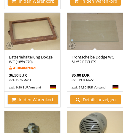
In den Warenkorb
In den Warenkorb
Batteriehalterung Dodge
Frontscheibe Dodge WC
WC (185x270)
51/52 RECHTS
Auslaufartikel
36,50 EUR
85,00 EUR
incl. 19 % MwSt
incl. 19 % MwSt
zzgl. 9,50 EUR Versand
zzgl. 24,50 EUR Versand
In den Warenkorb
Details anzeigen