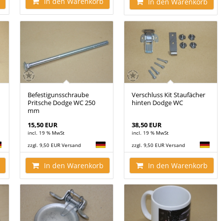
In den Warenkorb
In den Warenkorb
Befestigunsschraube
Verschluss Kit Staufächer
Pritsche Dodge WC 250
hinten Dodge WC
mm
15,50 EUR
38,50 EUR
incl. 19 % MwSt
incl. 19 % MwSt
zzgl. 9,50 EUR Versand
zzgl. 9,50 EUR Versand
In den Warenkorb
In den Warenkorb