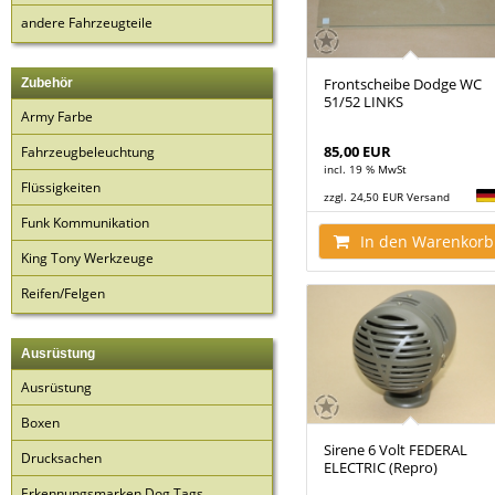
andere Fahrzeugteile
Frontscheibe Dodge WC
Zubehör
51/52 LINKS
Army Farbe
85,00 EUR
Fahrzeugbeleuchtung
incl. 19 % MwSt
Flüssigkeiten
zzgl. 24,50 EUR Versand
Funk Kommunikation
In den Warenkorb
King Tony Werkzeuge
Reifen/Felgen
Ausrüstung
Ausrüstung
Boxen
Sirene 6 Volt FEDERAL
Drucksachen
ELECTRIC (Repro)
Erkennungsmarken Dog Tags