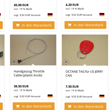
4,20 EUR
45,00 EUR
incl. 19 % MwSt
incl. 19 % MwSt
zzgl. 9,50 EUR Versand
zzgl. 9,50 EUR Versand
In den Warenkorb
In den Warenkorb
Handgaszug Throttle
OCTANE TAG für US JERRY
Cable (plastic knob)
CAN
39,50 EUR
7,50 EUR
incl. 19 % MwSt
incl. 19 % MwSt
zzgl. 9,50 EUR Versand
zzgl. 9,50 EUR Versand
In den Warenkorb
In den Warenkorb