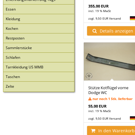
355,00 EUR
Essen
incl. 19 % MwSt
Kleidung
zzgl. 9,50 EUR Versand
Kochen
Details anzeigen
Restposten
Sammlerstücke
Schlafen
Tarnkleidung US MMB
Taschen
Zelte
Stütze Kotflügel vorne
Dodge WC
nur noch 1 Stk. lieferbar
55,00 EUR
incl. 19 % MwSt
zzgl. 9,50 EUR Versand
In den Warenkorb