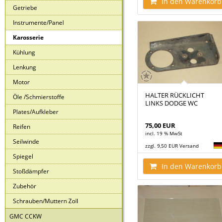
In den Warenkorb
Getriebe
Instrumente/Panel
Karosserie
Kühlung
Lenkung
Motor
HALTER RÜCKLICHT
Öle /Schmierstoffe
LINKS DODGE WC
Plates/Aufkleber
75,00 EUR
Reifen
incl. 19 % MwSt
Seilwinde
zzgl. 9,50 EUR Versand
Spiegel
In den Warenkorb
Stoßdämpfer
Zubehör
Schrauben/Muttern Zoll
GMC CCKW