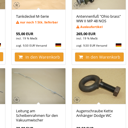
Tankdeckel M-Serie
Antennenfuß "Ohio brass"
WW II MP 48 NOS
nur noch 1 Stk. lieferbar
Auslaufartikel
55,00 EUR
265,00 EUR
incl. 19 % MwSt
incl. 19 % MwSt
zzgl. 9,50 EUR Versand
zzgl. 9,50 EUR Versand
In den Warenkorb
In den Warenkorb
Leitung am
Augenschraube Kette
Scheibenrahmen für den
Anhänger Dodge WC
Vakuumwischer