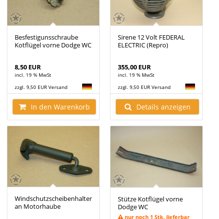
Besfestigunsschraube
Sirene 12 Volt FEDERAL
Kotflügel vorne Dodge WC
ELECTRIC (Repro)
8,50 EUR
355,00 EUR
incl. 19 % MwSt
incl. 19 % MwSt
zzgl. 9,50 EUR Versand
zzgl. 9,50 EUR Versand
In den Warenkorb
Details anzeigen
Windschutzscheibenhalter
Stütze Kotflügel vorne
an Motorhaube
Dodge WC
nur noch 1 Stk. lieferbar