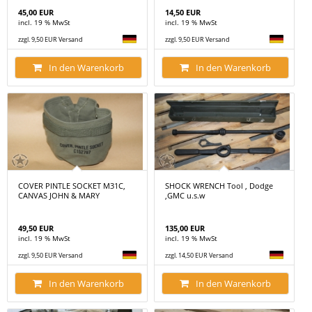
45,00 EUR
14,50 EUR
incl. 19 % MwSt
incl. 19 % MwSt
zzgl. 9,50 EUR Versand
zzgl. 9,50 EUR Versand
In den Warenkorb
In den Warenkorb
COVER PINTLE SOCKET M31C,
SHOCK WRENCH Tool , Dodge
CANVAS JOHN & MARY
,GMC u.s.w
49,50 EUR
135,00 EUR
incl. 19 % MwSt
incl. 19 % MwSt
zzgl. 9,50 EUR Versand
zzgl. 14,50 EUR Versand
In den Warenkorb
In den Warenkorb