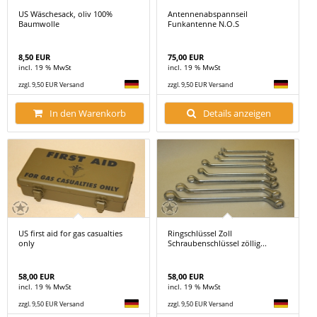
US Wäschesack, oliv 100%
Antennenabspannseil
Baumwolle
Funkantenne N.O.S
8,50 EUR
75,00 EUR
incl. 19 % MwSt
incl. 19 % MwSt
zzgl. 9,50 EUR Versand
zzgl. 9,50 EUR Versand
In den Warenkorb
Details anzeigen
US first aid for gas casualties
Ringschlüssel Zoll
only
Schraubenschlüssel zöllig...
58,00 EUR
58,00 EUR
incl. 19 % MwSt
incl. 19 % MwSt
zzgl. 9,50 EUR Versand
zzgl. 9,50 EUR Versand