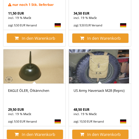
nur noch 1 Stk. lieferbar
11,50 EUR
34,50 EUR
incl. 19 % MwSt
incl. 19 % MwSt
zzgl. 9,50 EUR Versand
zzgl. 9,50 EUR Versand
In den Warenkorb
In den Warenkorb
EAGLE ÖLER, Ölkännchen
US Army Haversack M28 (Repro)
29,50 EUR
48,50 EUR
incl. 19 % MwSt
incl. 19 % MwSt
zzgl. 9,50 EUR Versand
zzgl. 10,50 EUR Versand
In den Warenkorb
In den Warenkorb