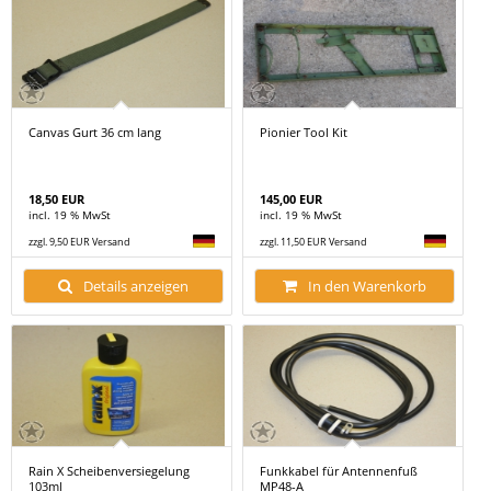
Canvas Gurt 36 cm lang
Pionier Tool Kit
18,50 EUR
145,00 EUR
incl. 19 % MwSt
incl. 19 % MwSt
zzgl. 9,50 EUR Versand
zzgl. 11,50 EUR Versand
Details anzeigen
In den Warenkorb
Rain X Scheibenversiegelung
Funkkabel für Antennenfuß
103ml
MP48-A