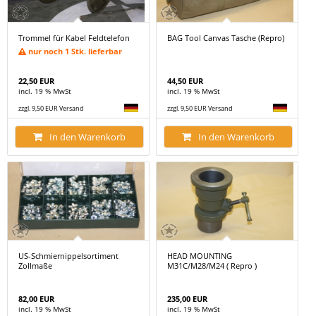
Trommel für Kabel Feldtelefon
BAG Tool Canvas Tasche (Repro)
nur noch 1 Stk. lieferbar
22,50 EUR
44,50 EUR
incl. 19 % MwSt
incl. 19 % MwSt
zzgl. 9,50 EUR Versand
zzgl. 9,50 EUR Versand
In den Warenkorb
In den Warenkorb
US-Schmiernippelsortiment
HEAD MOUNTING
Zollmaße
M31C/M28/M24 ( Repro )
82,00 EUR
235,00 EUR
incl. 19 % MwSt
incl. 19 % MwSt