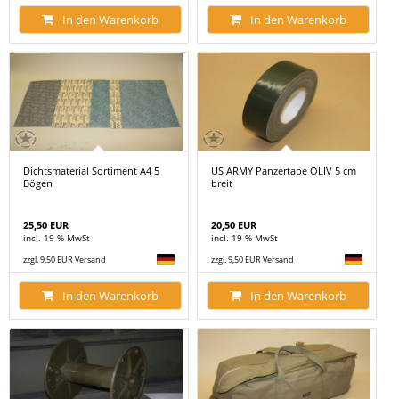
In den Warenkorb
In den Warenkorb
Dichtsmaterial Sortiment A4 5
US ARMY Panzertape OLIV 5 cm
Bögen
breit
25,50 EUR
20,50 EUR
incl. 19 % MwSt
incl. 19 % MwSt
zzgl. 9,50 EUR Versand
zzgl. 9,50 EUR Versand
In den Warenkorb
In den Warenkorb