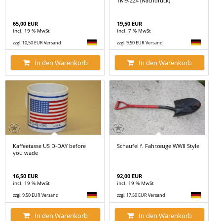
TM9-224 (Nachdruck)
65,00 EUR
19,50 EUR
incl. 19 % MwSt
incl. 7 % MwSt
zzgl. 10,50 EUR Versand
zzgl. 9,50 EUR Versand
In den Warenkorb
In den Warenkorb
Kaffeetasse US D-DAY before
Schaufel f. Fahrzeuge WWII Style
you wade
16,50 EUR
92,00 EUR
incl. 19 % MwSt
incl. 19 % MwSt
zzgl. 9,50 EUR Versand
zzgl. 17,50 EUR Versand
In den Warenkorb
In den Warenkorb