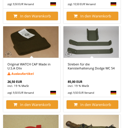
zzgl. 9,50 EUR Versand
zzgl. 10,50 EUR Versand
In den Warenkorb
In den Warenkorb
Original WATCH CAP Made in
Streben für die
U.S.A Oliv
Kanisterhalterung Dodge WC 54
Auslaufartikel
26,50 EUR
85,00 EUR
incl. 19 % MwSt
incl. 19 % MwSt
zzgl. 9,50 EUR Versand
zzgl. 9,50 EUR Versand
In den Warenkorb
In den Warenkorb