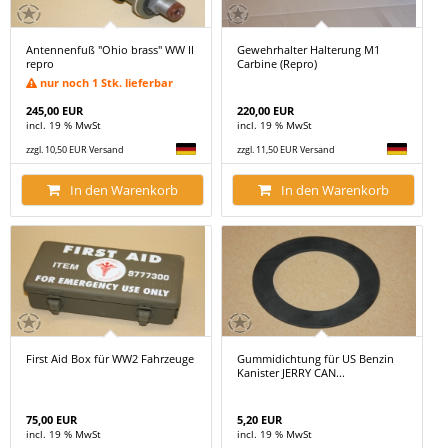
Antennenfuß "Ohio brass" WW II
Gewehrhalter Halterung M1
repro
Carbine (Repro)
nur noch 1 Stk. lieferbar
245,00 EUR
220,00 EUR
incl. 19 % MwSt
incl. 19 % MwSt
zzgl. 10,50 EUR Versand
zzgl. 11,50 EUR Versand
In den Warenkorb
In den Warenkorb
First Aid Box für WW2 Fahrzeuge
Gummidichtung für US Benzin
Kanister JERRY CAN...
75,00 EUR
5,20 EUR
incl. 19 % MwSt
incl. 19 % MwSt