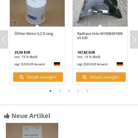
Ölfilter Motor 6,2 D lang
Radhaus links M1008/M1009
k5 k30
23,50 EUR
167,82 EUR
incl. 19 % MwSt
incl. 19 % MwSt
zzgl. 10,50 EUR Versand
zzgl. 29,69 EUR Versand
Details anzeigen
Details anzeigen
Neue Artikel