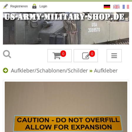
Registrieren
Login
0
0
Aufkleber/Schablonen/Schilder
»
Aufkleber