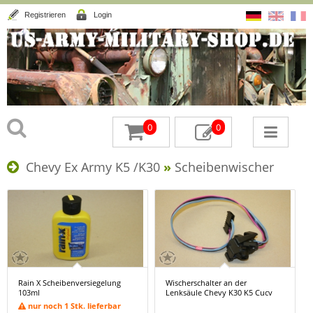
Registrieren
Login
0
0
Chevy Ex Army K5 /K30
»
Scheibenwischer
Rain X Scheibenversiegelung
Wischerschalter an der
103ml
Lenksäule Chevy K30 K5 Cucv
nur noch 1 Stk. lieferbar