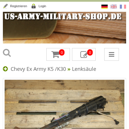
Registrieren
Login
0
0
Chevy Ex Army K5 /K30
»
Lenksäule