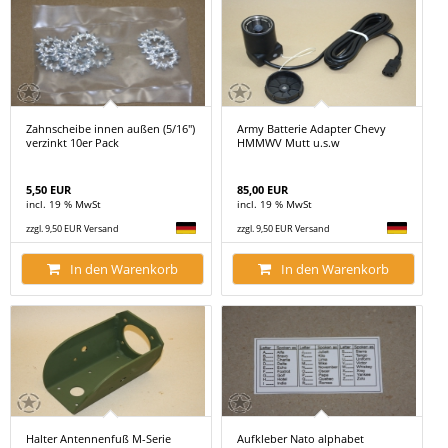
Zahnscheibe innen außen (5/16")
Army Batterie Adapter Chevy
verzinkt 10er Pack
HMMWV Mutt u.s.w
5,50 EUR
85,00 EUR
incl. 19 % MwSt
incl. 19 % MwSt
zzgl. 9,50 EUR Versand
zzgl. 9,50 EUR Versand
In den Warenkorb
In den Warenkorb
Halter Antennenfuß M-Serie
Aufkleber Nato alphabet