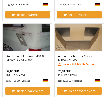
zzgl. 9,50 EUR Versand
zzgl. 9,50 EUR Versand
In den Warenkorb
In den Warenkorb
Antennen Haltewinkel M1008
Antennenschutz für Chevy
M1009 K30 K5 Chevy
M1008 , M1009
nur noch 2 Stk. lieferbar
57,00 EUR
75,00 EUR
incl. 19 % MwSt
incl. 19 % MwSt
zzgl. 11,50 EUR Versand
zzgl. 12,50 EUR Versand
In den Warenkorb
In den Warenkorb