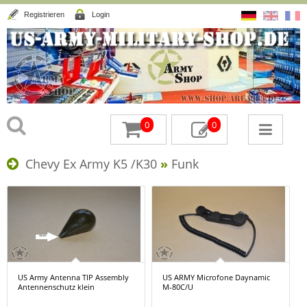
Registrieren
Login
0
0
Chevy Ex Army K5 /K30
»
Funk
US Army Antenna TIP Assembly
US ARMY Microfone Daynamic
Antennenschutz klein
M-80C/U