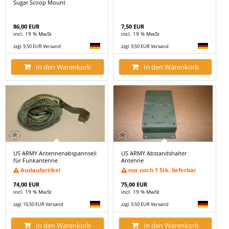
Sugar Scoop Mount
86,00 EUR
7,50 EUR
incl. 19 % MwSt
incl. 19 % MwSt
zzgl. 9,50 EUR Versand
zzgl. 9,50 EUR Versand
In den Warenkorb
In den Warenkorb
US ARMY Antennenabspannseil
US ARMY Abstandshalter
für Funkantenne
Antenne
Auslaufartikel
nur noch 1 Stk. lieferbar
74,00 EUR
75,00 EUR
incl. 19 % MwSt
incl. 19 % MwSt
zzgl. 10,50 EUR Versand
zzgl. 9,50 EUR Versand
In den Warenkorb
In den Warenkorb