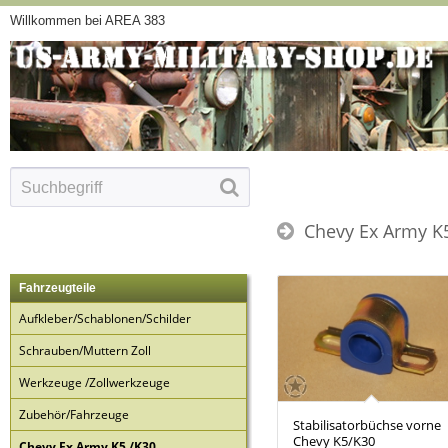
Willkommen bei AREA 383
Chevy Ex Army K
Fahrzeugteile
Aufkleber/Schablonen/Schilder
Schrauben/Muttern Zoll
Werkzeuge /Zollwerkzeuge
Zubehör/Fahrzeuge
Stabilisatorbüchse vorne
Chevy K5/K30
Chevy Ex Army K5 /K30