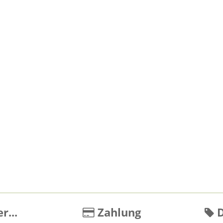
r...
Zahlung
D