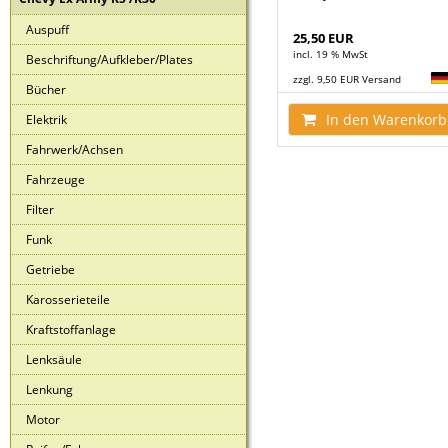
Auspuff
25,50 EUR
incl. 19 % MwSt
Beschriftung/Aufkleber/Plates
zzgl. 9,50 EUR Versand
Bücher
In den Warenkorb
Elektrik
Fahrwerk/Achsen
Fahrzeuge
Filter
Funk
Getriebe
Karosserieteile
Kraftstoffanlage
Lenksäule
Lenkung
Motor