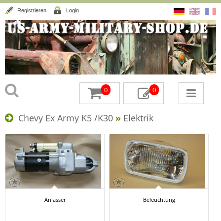
Registrieren
Login
0
0
Chevy Ex Army K5 /K30
»
Elektrik
Anlasser
Beleuchtung