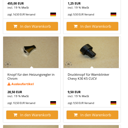
455,00 EUR
1,25 EUR
incl. 19 % MwSt
incl. 19 % MwSt
zzgl. 14,50 EUR Versand
zzgl. 9,50 EUR Versand
In den Warenkorb
In den Warenkorb
Knopf für den Heizungsregler in
Druckknopf für Warnblinker
Chrom
Chevy K30 K5 CUCV
Auslaufartikel
28,50 EUR
9,50 EUR
incl. 19 % MwSt
incl. 19 % MwSt
zzgl. 10,50 EUR Versand
zzgl. 9,50 EUR Versand
In den Warenkorb
In den Warenkorb