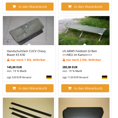
In den Warenkorb
In den Warenkorb
Handschuhfach CUCV Chevy
US ARMY Feldbett GI Bett
Blazer K5 K30
+++NEU im Karton+++
nur noch 1 Stk. lieferbar
nur noch 2 Stk. lieferbar
145,00 EUR
285,00 EUR
incl. 19 % MwSt
incl. 19 % MwSt
zzgl. 9,50 EUR Versand
zzgl. 11,50 EUR Versand
In den Warenkorb
In den Warenkorb