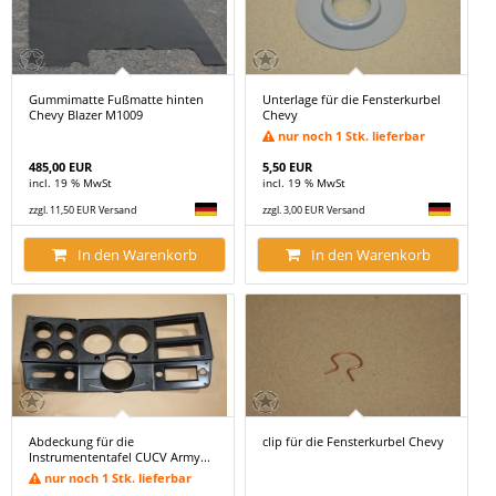
Gummimatte Fußmatte hinten
Unterlage für die Fensterkurbel
Chevy Blazer M1009
Chevy
nur noch 1 Stk. lieferbar
485,00 EUR
5,50 EUR
incl. 19 % MwSt
incl. 19 % MwSt
zzgl. 11,50 EUR Versand
zzgl. 3,00 EUR Versand
In den Warenkorb
In den Warenkorb
Abdeckung für die
clip für die Fensterkurbel Chevy
Instrumententafel CUCV Army...
nur noch 1 Stk. lieferbar