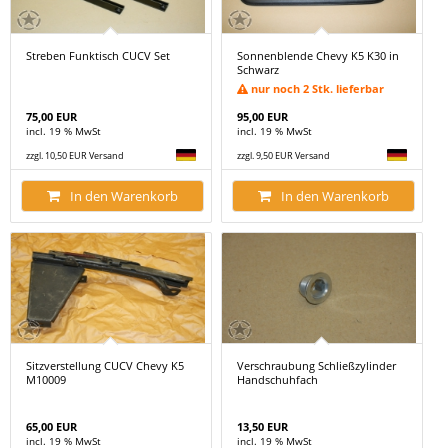
Streben Funktisch CUCV Set
Sonnenblende Chevy K5 K30 in
Schwarz
nur noch 2 Stk. lieferbar
75,00 EUR
95,00 EUR
incl. 19 % MwSt
incl. 19 % MwSt
zzgl. 10,50 EUR Versand
zzgl. 9,50 EUR Versand
In den Warenkorb
In den Warenkorb
Sitzverstellung CUCV Chevy K5
Verschraubung Schließzylinder
M10009
Handschuhfach
65,00 EUR
13,50 EUR
incl. 19 % MwSt
incl. 19 % MwSt