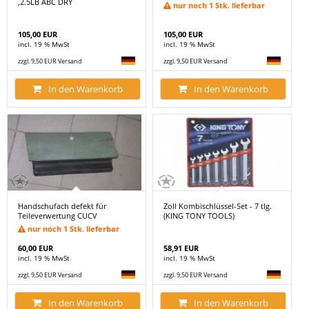
,2.5LB ABC DRY
nur noch 1 Stk. lieferbar
105,00 EUR
105,00 EUR
incl. 19 % MwSt
incl. 19 % MwSt
zzgl. 9,50 EUR Versand
zzgl. 9,50 EUR Versand
In den Warenkorb
In den Warenkorb
Handschufach defekt für
Zoll Kombischlüssel-Set - 7 tlg.
Teileverwertung CUCV
(KING TONY TOOLS)
nur noch 1 Stk. lieferbar
60,00 EUR
58,91 EUR
incl. 19 % MwSt
incl. 19 % MwSt
zzgl. 9,50 EUR Versand
zzgl. 9,50 EUR Versand
In den Warenkorb
In den Warenkorb