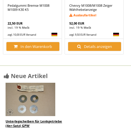
Pedalgummi Bremse M1008
Chevvy M1008/M1008 Zeiger
M1009 K30 K5
Wählhebelanzeige
Auslaufartikel
22,50 EUR
52,00 EUR
incl. 19 % MwSt
incl. 19 % MwSt
zzgl. 10,00 EUR Versand
zzgl. 9,50 EUR Versand
In den Warenkorb
Details anzeigen
Neue Artikel
Unterlegscheiben für Lenkgetriebe
(4er-Satz) GPW