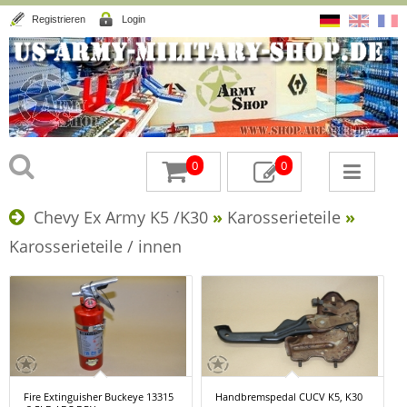
Registrieren
Login
0
0
Chevy Ex Army K5 /K30
»
Karosserieteile
»
Karosserieteile / innen
Fire Extinguisher Buckeye 13315
Handbremspedal CUCV K5, K30