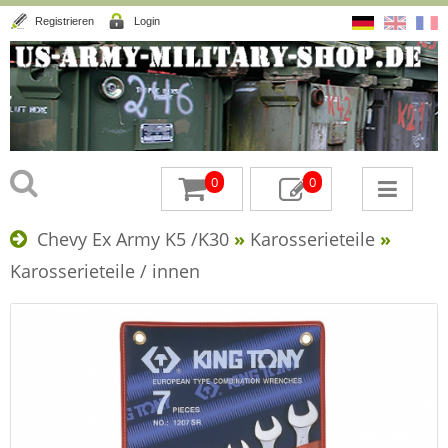
Registrieren
Login
0
0
Chevy Ex Army K5 /K30
»
Karosserieteile
»
Karosserieteile / innen