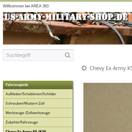
Willkommen bei AREA 383
Chevy Ex Army K
Fahrzeugteile
Aufkleber/Schablonen/Schilder
Schrauben/Muttern Zoll
Werkzeuge /Zollwerkzeuge
Zubehör/Fahrzeuge
Chevy Ex Army K5 /K30