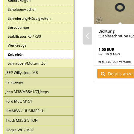
Reifen/Felgen
Scheibenwischer
Schmierung/Flüssigkeiten
Servopumpe
ter zum
US ARMY Klappspaten
Dichtung
utomatiköl
Ölablasschraube 6,2
Stabilisator K5 / K30
Werkzeuge
28,50 EUR
1,00 EUR
Zubehör
t
incl. 19 % MwSt
incl. 19 % MwSt
R Versand
zzgl. 9,50 EUR Versand
zzgl. 3,00 EUR Versand
Schrauben/Muttern Zoll
ls anzeigen
Details anzeigen
JEEP Willys Jeep MB
Details anze
Fahrzeuge
Jeep M38/M38A1/CJ Jeeps
Ford Mutt M151
HMMWV / HUMMER H1
Truck M35 2.5 TON
Dodge WC / M37