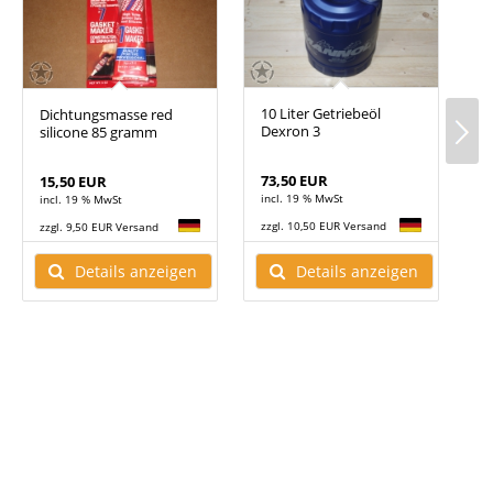
ter
10 Liter Getriebeöl
Dichtungsmasse red
H
Dexron 3
silicone 85 gramm
D
73,50 EUR
15,50 EUR
2
incl. 19 % MwSt
incl. 19 % MwSt
i
zzgl. 10,50 EUR Versand
zzgl. 9,50 EUR Versand
z
Details anzeigen
Details anzeigen