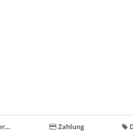
r...
Zahlung
D