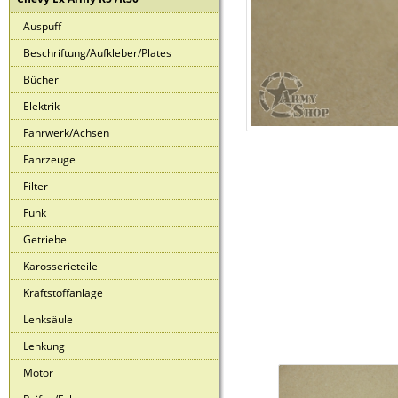
Auspuff
Beschriftung/Aufkleber/Plates
Bücher
Elektrik
Fahrwerk/Achsen
Fahrzeuge
Filter
Funk
Getriebe
Karosserieteile
Kraftstoffanlage
Lenksäule
Lenkung
Motor