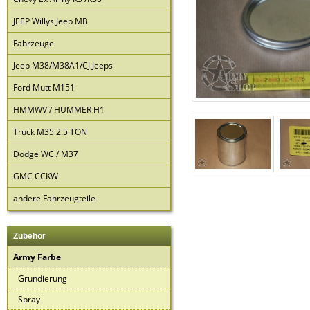
JEEP Willys Jeep MB
Fahrzeuge
Jeep M38/M38A1/CJ Jeeps
Ford Mutt M151
HMMWV / HUMMER H1
Truck M35 2.5 TON
Dodge WC / M37
GMC CCKW
andere Fahrzeugteile
Zubehör
Army Farbe
Grundierung
Spray