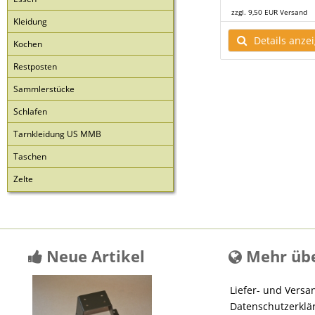
R Versand
zzgl. 9,50 EUR Versand
zzgl. 9,50 EUR Versand
Kleidung
ls anzeigen
Details anzeigen
Details anze
Kochen
Restposten
Sammlerstücke
Schlafen
Tarnkleidung US MMB
Taschen
Zelte
Neue Artikel
Mehr übe
Liefer- und Versa
Datenschutzerklä