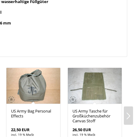
r wasserhaltige Füllgüter
l
86 mm
US Army Bag Personal
US Army Tasche für
Z
Effects
Großküchenzubehör
Canvas Stoff
22,50 EUR
26,50 EUR
1
incl. 19 % MwSt
incl. 19 % MwSt
i