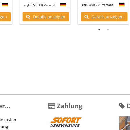
zzgl. 4,00 EUR Versand
zzgl. 9,50 EUR Versand
Details anzeigen
igen
Details anzeigen
r...
Zahlung
D
ndkosten
rung