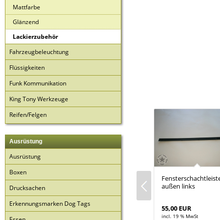
Mattfarbe
Glänzend
Lackierzubehör
Fahrzeugbeleuchtung
Flüssigkeiten
Funk Kommunikation
King Tony Werkzeuge
Reifen/Felgen
Ausrüstung
Ausrüstung
Boxen
rbe Epoxy
Birnen Miniature Light
Fensterschachtleist
 Primer 1
Bulbs
außen links
Drucksachen
Erkennungsmarken Dog Tags
1,95 EUR
55,00 EUR
t
incl. 19 % MwSt
incl. 19 % MwSt
Essen