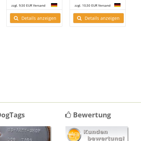
zzgl. 9,50 EUR Versand
zzgl. 10,50 EUR Versand
z
Details anzeigen
Details anzeigen
ogTags
Bewertung