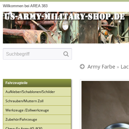
Willkommen bei AREA 383
Army Farbe
»
Lac
Fahrzeugteile
Aufkleber/Schablonen/Schilder
Schrauben/Muttern Zoll
Werkzeuge /Zollwerkzeuge
Zubehör/Fahrzeuge
Chevy Ex Army K5 /K30