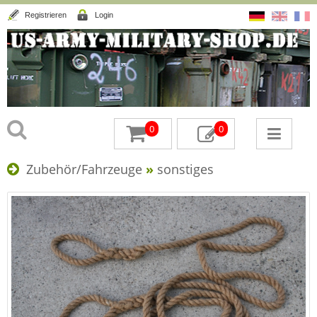
Registrieren
Login
0
0
Zubehör/Fahrzeuge
»
sonstiges