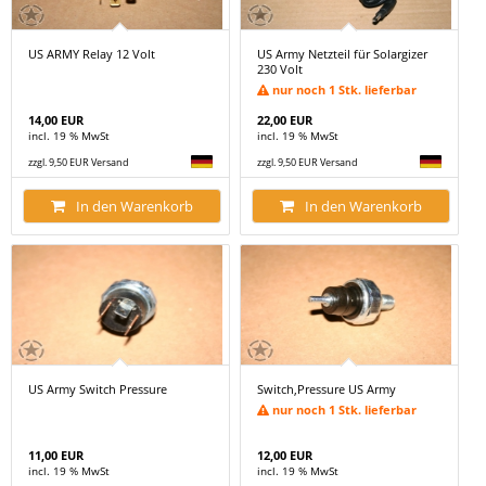
US ARMY Relay 12 Volt
US Army Netzteil für Solargizer
230 Volt
nur noch 1 Stk. lieferbar
14,00 EUR
22,00 EUR
incl. 19 % MwSt
incl. 19 % MwSt
zzgl. 9,50 EUR Versand
zzgl. 9,50 EUR Versand
In den Warenkorb
In den Warenkorb
US Army Switch Pressure
Switch,Pressure US Army
nur noch 1 Stk. lieferbar
11,00 EUR
12,00 EUR
incl. 19 % MwSt
incl. 19 % MwSt