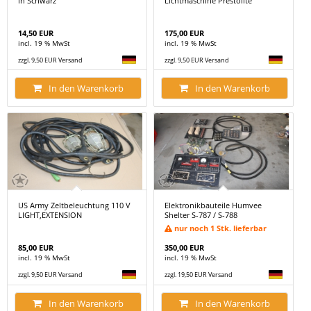
in Schwarz
Lichtmaschine Prestolite
14,50 EUR
175,00 EUR
incl. 19 % MwSt
incl. 19 % MwSt
zzgl. 9,50 EUR Versand
zzgl. 9,50 EUR Versand
In den Warenkorb
In den Warenkorb
US Army Zeltbeleuchtung 110 V
Elektronikbauteile Humvee
LIGHT,EXTENSION
Shelter S-787 / S-788
nur noch 1 Stk. lieferbar
85,00 EUR
350,00 EUR
incl. 19 % MwSt
incl. 19 % MwSt
zzgl. 9,50 EUR Versand
zzgl. 19,50 EUR Versand
In den Warenkorb
In den Warenkorb