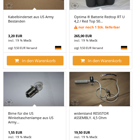
Kabelbinderset aus US Army
Optima ® Batterie Redtop RT U
Beständen
4,2 / Red Top 50...
nur noch 1 Stk. lieferbar
3,20 EUR
265,00 EUR
incl. 19 % MwSt
incl. 19 % MwSt
zzgl. 9,50 EUR Versand
zzgl. 9,50 EUR Versand
In den Warenkorb
In den Warenkorb
Birne für die US
widerstand RESISTOR
Winkeltaschenlampe aus US
ASSEMBLY. 4,5 Ohm
Army...
1,55 EUR
19,50 EUR
incl. 19 % MwSt
incl. 19 % MwSt