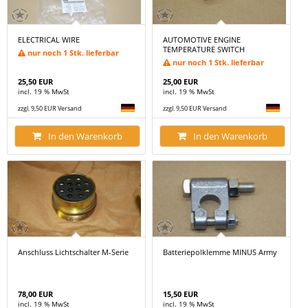
ELECTRICAL WIRE
AUTOMOTIVE ENGINE
TEMPERATURE SWITCH
nur noch 1 Stk. lieferbar
nur noch 1 Stk. lieferbar
25,50 EUR
25,00 EUR
incl. 19 % MwSt
incl. 19 % MwSt
zzgl. 9,50 EUR Versand
zzgl. 9,50 EUR Versand
In den Warenkorb
In den Warenkorb
Anschluss Lichtschalter M-Serie
Batteriepolklemme MINUS Army
78,00 EUR
15,50 EUR
incl. 19 % MwSt
incl. 19 % MwSt