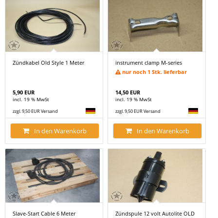
Zündkabel Old Style 1 Meter
instrument clamp M-series
nur noch 1 Stk. lieferbar
5,90 EUR
14,50 EUR
incl. 19 % MwSt
incl. 19 % MwSt
zzgl. 9,50 EUR Versand
zzgl. 9,50 EUR Versand
In den Warenkorb
In den Warenkorb
Slave-Start Cable 6 Meter
Zündspule 12 volt Autolite OLD