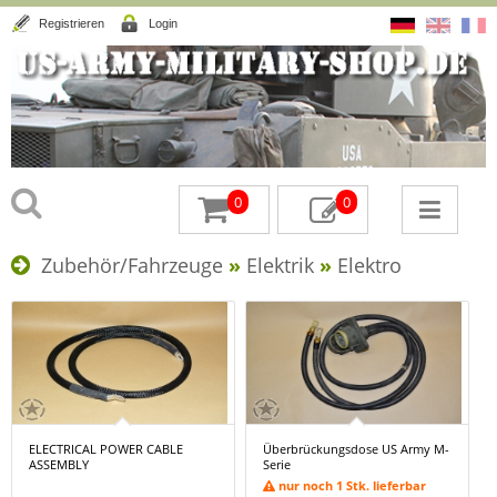
Registrieren
Login
0
0
Zubehör/Fahrzeuge
»
Elektrik
»
Elektro
ELECTRICAL POWER CABLE
Überbrückungsdose US Army M-
ASSEMBLY
Serie
nur noch 1 Stk. lieferbar