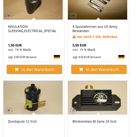
INSULATION
4 Spezialbirnen aus US Army
SLEEVING,ELECTRICAL,SPECIAL
Beständen
nur noch 1 Stk. lieferbar
1,50 EUR
5,50 EUR
incl. 19 % MwSt
incl. 19 % MwSt
zzgl. 3,00 EUR Versand
zzgl. 9,50 EUR Versand
In den Warenkorb
In den Warenkorb
Zündspule 12 Volt
Blinkerrelais M-Serie 24 Volt