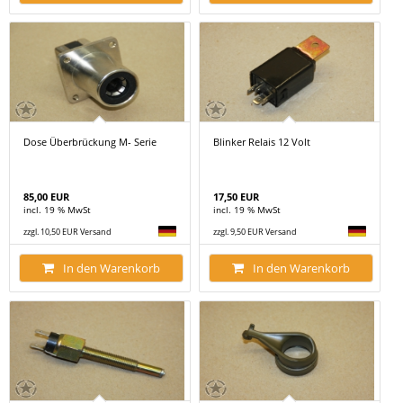
Dose Überbrückung M- Serie
Blinker Relais 12 Volt
85,00 EUR
17,50 EUR
incl. 19 % MwSt
incl. 19 % MwSt
zzgl. 10,50 EUR Versand
zzgl. 9,50 EUR Versand
In den Warenkorb
In den Warenkorb