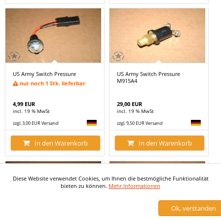
US Army Switch Pressure
US Army Switch Pressure
M915A4
nur noch 1 Stk. lieferbar
4,99 EUR
29,00 EUR
incl. 19 % MwSt
incl. 19 % MwSt
zzgl. 3,00 EUR Versand
zzgl. 9,50 EUR Versand
In den Warenkorb
In den Warenkorb
Diese Website verwendet Cookies, um Ihnen die bestmögliche Funktionalität
bieten zu können.
Mehr Informationen
Ok, verstanden