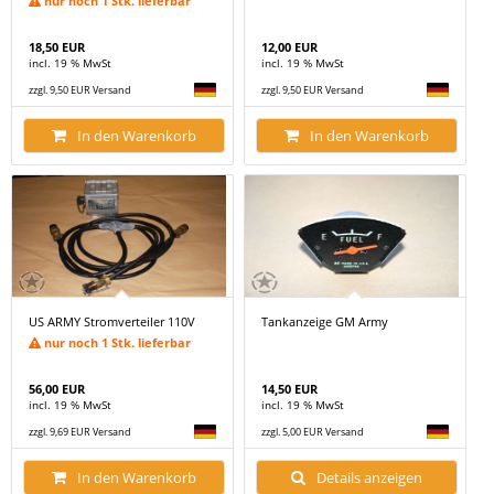
nur noch 1 Stk. lieferbar
18,50 EUR
12,00 EUR
incl. 19 % MwSt
incl. 19 % MwSt
zzgl. 9,50 EUR Versand
zzgl. 9,50 EUR Versand
In den Warenkorb
In den Warenkorb
US ARMY Stromverteiler 110V
Tankanzeige GM Army
nur noch 1 Stk. lieferbar
56,00 EUR
14,50 EUR
incl. 19 % MwSt
incl. 19 % MwSt
zzgl. 9,69 EUR Versand
zzgl. 5,00 EUR Versand
In den Warenkorb
Details anzeigen