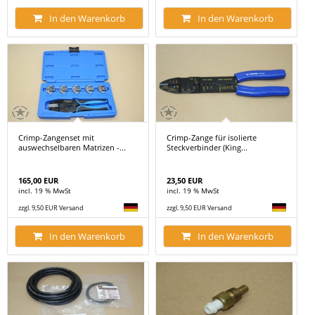
In den Warenkorb
In den Warenkorb
Crimp-Zangenset mit
Crimp-Zange für isolierte
auswechselbaren Matrizen -...
Steckverbinder (King...
165,00 EUR
23,50 EUR
incl. 19 % MwSt
incl. 19 % MwSt
zzgl. 9,50 EUR Versand
zzgl. 9,50 EUR Versand
In den Warenkorb
In den Warenkorb