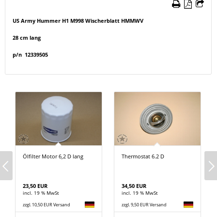
US Army Hummer H1 M998 Wischerblatt HMMWV
28 cm lang
p/n 12339505
Ölfilter Motor 6,2 D lang
Thermostat 6.2 D
23,50 EUR
34,50 EUR
incl. 19 % MwSt
incl. 19 % MwSt
zzgl. 10,50 EUR Versand
zzgl. 9,50 EUR Versand